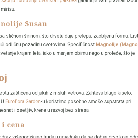
a
sadnju i uređenje dvorišta i parkova
garantuje vam pravilan izbor
 mirisu.
gnolije Susan
 sa sličnom širinom, što drvetu daje prelepu, zaobljenu formu. Lis
jući odličnu pozadinu cvetovima. Specifičnost
Magnolije (Magnol
etanje krajem leta, iako u manjem obimu nego u proleće, što je
oj
esta zaštićena od jakih zimskih vetrova. Zahteva blago kiselo,
. U
Euroflora Garden
-u koristimo posebne smeše supstrata pri
esnat i osetljiv, krene u razvoj bez stresa.
 i cena
 odraz višegodišnjeg truda u rasadniku da se dobije drvo koje od