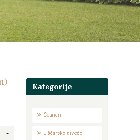
n)
Kategorije
Četinari
Lišćarsko drveće