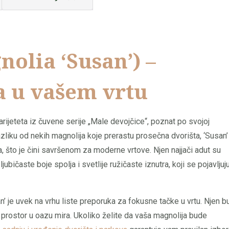
olia ‘Susan’) –
a u vašem vrtu
varijeteta iz čuvene serije „Male devojčice“, poznat po svojoj
zliku od nekih magnolija koje prerastu prosečna dvorišta, ‘Susan’
a, što je čini savršenom za moderne vrtove. Njen najjači adut su
jubičaste boje spolja i svetlije ružičaste iznutra, koji se pojavljuj
n’ je uvek na vrhu liste preporuka za fokusne tačke u vrtu. Njen bu
i prostor u oazu mira. Ukoliko želite da vaša magnolija bude