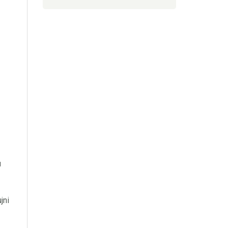
u
jni