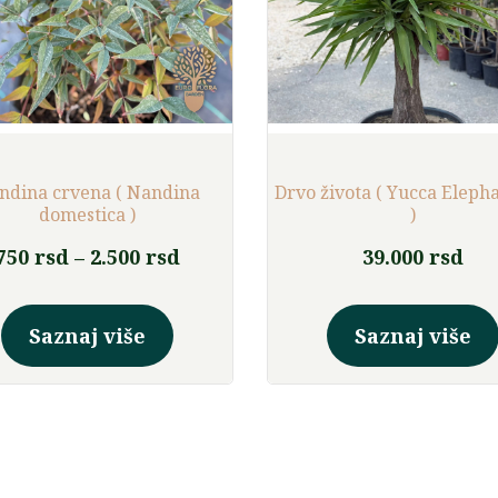
ndina crvena ( Nandina
Drvo života ( Yucca Eleph
domestica )
)
Raspon
750
rsd
–
2.500
rsd
39.000
rsd
cena:
Ovaj
od
proizvod
Saznaj više
Saznaj više
750 rsd
ima
više
do
varijanti.
2.500 rsd
Opcije
mogu