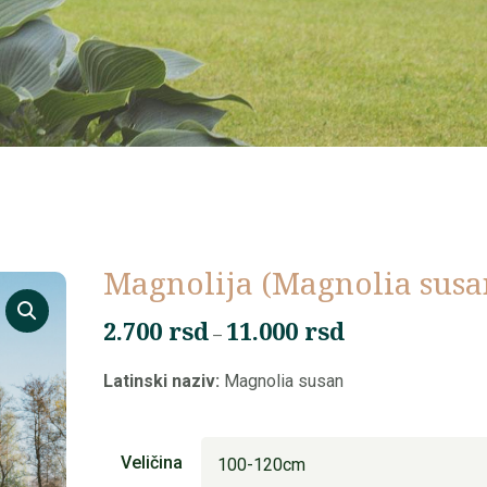
Magnolija (Magnolia susa
2.700
rsd
11.000
rsd
Raspon
–
cena:
Latinski naziv:
Magnolia susan
od
2.700 rsd
do
Veličina
11.000 rsd