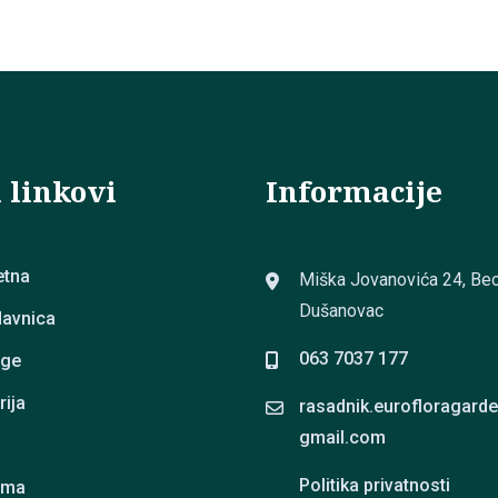
biti
izabrane
na
stranici
proizvoda.
 linkovi
Informacije
etna
Miška Jovanovića 24, Beo
Dušanovac
avnica
063 7037 177
uge
rija
rasadnik.eurofloragard
gmail.com
g
Politika privatnosti
ama