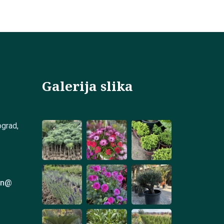
Galerija slika
grad,
en@