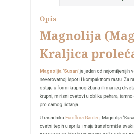
Opis
Magnolija (Magn
Kraljica proleć
Magnolija ‘Susan’
je jedan od najomiljenijih 
neverovatnoj lepoti i kompaktnom rastu. Za ra
ostaje u formi krupnog žbuna ili manjeg drvet
krupni, mirisni cvetovi u obliku pehara, tamno-l
pre samog listanja.
U rasadniku
Euroflora Garden
, Magnolija ‘Susa
cvetni tepih u aprilu i maju transformiše svak