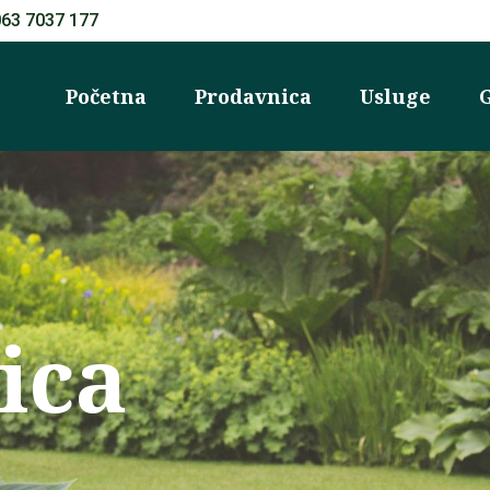
063 7037 177
Početna
Prodavnica
Usluge
G
ica