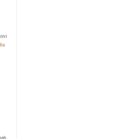
tovi
ia
mah