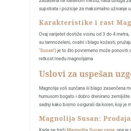
zasađena na idealnom mestu, naša usluga z
supstrata i pozicije za maksimalno uživanje u
Karakteristike i rast Ma
Ovaj varijetet dostiže visinu od 3 do 4 metra,
su tamnozeleni, ovalni i blago kožasti, pruža
‘Susan’)
je to što povremeno može ponoviti cv
retkost među magnolijama.
Uslovi za uspešan uzg
Magnolija voli sunčana ili blago zasenčena m
humusom bogato i dobro drenirano zemljište
sadnji kako bismo osigurali da koren, koji je m
Magnolija Susan: Prodaja
Kada se traži
Magnolija Susan cena
, ona je