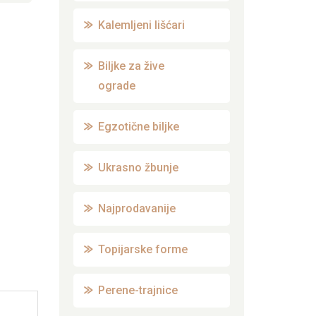
Kalemljeni lišćari
Biljke za žive
ograde
Egzotične biljke
Ukrasno žbunje
Najprodavanije
Topijarske forme
Perene-trajnice