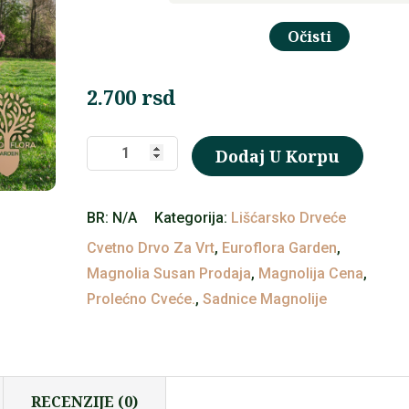
Očisti
2.700
rsd
Magnolija
Dodaj U Korpu
(Magnolia
susan)
BR:
N/A
Kategorija:
Lišćarsko Drveće
količina
Cvetno Drvo Za Vrt
,
Euroflora Garden
,
Magnolia Susan Prodaja
,
Magnolija Cena
,
Prolećno Cveće.
,
Sadnice Magnolije
RECENZIJE (0)