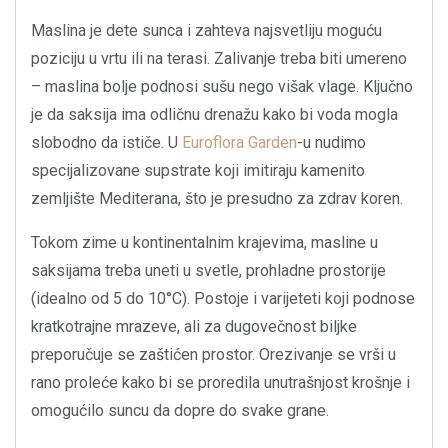
Maslina je dete sunca i zahteva najsvetliju moguću
poziciju u vrtu ili na terasi. Zalivanje treba biti umereno
– maslina bolje podnosi sušu nego višak vlage. Ključno
je da saksija ima odličnu drenažu kako bi voda mogla
slobodno da ističe. U
Euroflora Garden
-u nudimo
specijalizovane supstrate koji imitiraju kamenito
zemljište Mediterana, što je presudno za zdrav koren.
Tokom zime u kontinentalnim krajevima, masline u
saksijama treba uneti u svetle, prohladne prostorije
(idealno od 5 do 10°C). Postoje i varijeteti koji podnose
kratkotrajne mrazeve, ali za dugovečnost biljke
preporučuje se zaštićen prostor. Orezivanje se vrši u
rano proleće kako bi se proredila unutrašnjost krošnje i
omogućilo suncu da dopre do svake grane.