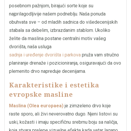
posebnom pažnjom, birajući sorte koje su
najprilagodljivije našem podneblju. Naša ponuda
obuhvata sve – od mladih sadnica do višedecenijskih
stabala sa debelim, izbrazdanim stablom. Ukoliko
želite da maslina postane centralni motiv vašeg
dvorišta, naša usluga
sadnja i uređenje dvorišta i parkova
pruža vam stručno
planiranje drenaže i pozicioniranja, osiguravajući da ovo
plemenito drvo napreduje decenijama.
Karakteristike i estetika
evropske masline
Maslina (Olea europaea)
je zimzeleno drvo koje
raste sporo, ali živi neverovatno dugo. Njeni listovi su
uski, kožasti i imaju specifičnu srebrnu boju sa naličja,
koja stvara prelepe vizuelne efekte kada vetar lagano