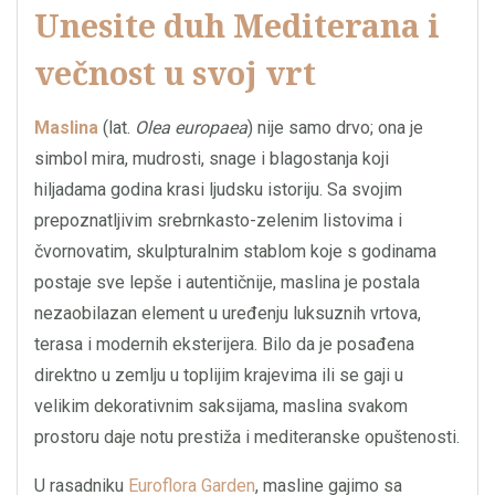
Unesite duh Mediterana i
večnost u svoj vrt
Maslina
(lat.
Olea europaea
) nije samo drvo; ona je
simbol mira, mudrosti, snage i blagostanja koji
hiljadama godina krasi ljudsku istoriju. Sa svojim
prepoznatljivim srebrnkasto-zelenim listovima i
čvornovatim, skulpturalnim stablom koje s godinama
postaje sve lepše i autentičnije, maslina je postala
nezaobilazan element u uređenju luksuznih vrtova,
terasa i modernih eksterijera. Bilo da je posađena
direktno u zemlju u toplijim krajevima ili se gaji u
velikim dekorativnim saksijama, maslina svakom
prostoru daje notu prestiža i mediteranske opuštenosti.
U rasadniku
Euroflora Garden
, masline gajimo sa