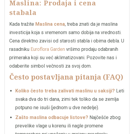
Maslina: Prodaja i cena
stabala
Kada tražite
Maslina cena
, treba znati da je maslina
investicija koja s vremenom samo dobija na vrednosti.
Cena direktno zavisi od starosti stabla i obima debla. U
rasadniku
Euroflora Garden
vršimo prodaju odabranih
primeraka koji su već aklimatizovani. Pozovite nas i
odaberite simbol večnosti za svoj dom.
Često postavljana pitanja (FAQ)
Koliko često treba zalivati maslinu u saksiji?
Leti
svaka dva do tri dana, zimi tek toliko da se zemlja
potpuno ne isuši (jednom u dve nedelje).
Zašto maslina odbacuje listove?
Najčešće zbog
prevelike vlage u korenu ili nagle promene