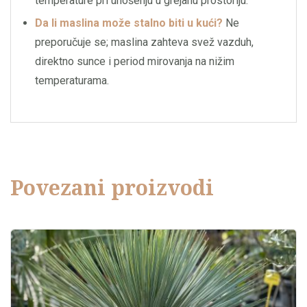
temperature pri unošenju u grejanu prostoriju.
Da li maslina može stalno biti u kući?
Ne
preporučuje se; maslina zahteva svež vazduh,
direktno sunce i period mirovanja na nižim
temperaturama.
Povezani proizvodi