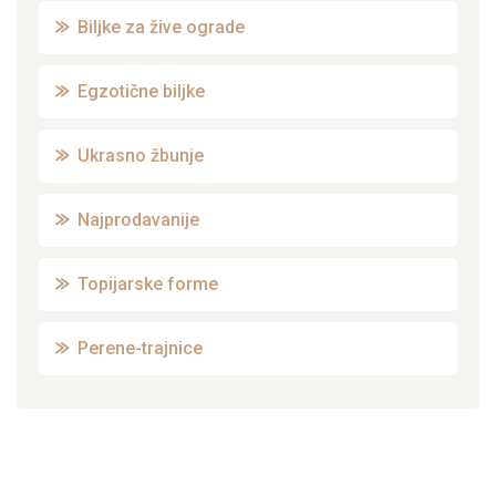
Biljke za žive ograde
Egzotične biljke
Ukrasno žbunje
Najprodavanije
Topijarske forme
Perene-trajnice