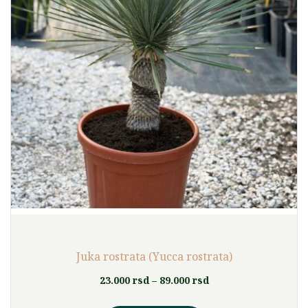
Juka rostrata (Yucca rostrata)
Raspon
23.000
rsd
–
89.000
rsd
cena:
Ovaj