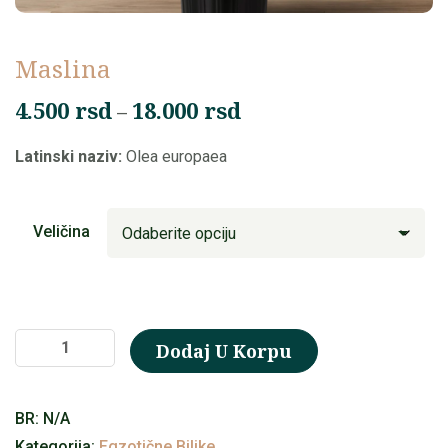
Maslina
Raspon
4.500
rsd
18.000
rsd
–
cena:
Latinski naziv:
Olea europaea
od
4.500 rsd
do
Veličina
18.000 rsd
Maslina
Dodaj U Korpu
količina
BR:
N/A
Kategorija:
Egzotične Biljke