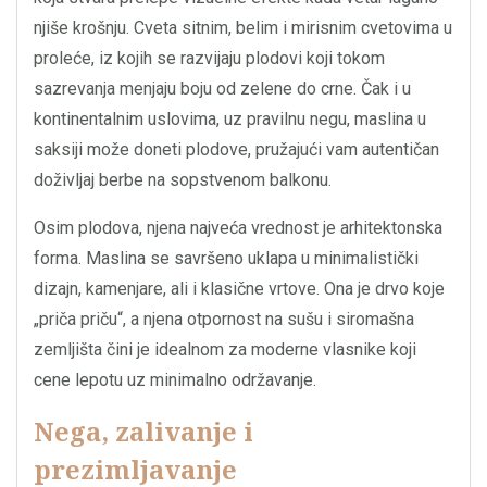
njiše krošnju. Cveta sitnim, belim i mirisnim cvetovima u
proleće, iz kojih se razvijaju plodovi koji tokom
sazrevanja menjaju boju od zelene do crne. Čak i u
kontinentalnim uslovima, uz pravilnu negu, maslina u
saksiji može doneti plodove, pružajući vam autentičan
doživljaj berbe na sopstvenom balkonu.
Osim plodova, njena najveća vrednost je arhitektonska
forma. Maslina se savršeno uklapa u minimalistički
dizajn, kamenjare, ali i klasične vrtove. Ona je drvo koje
„priča priču“, a njena otpornost na sušu i siromašna
zemljišta čini je idealnom za moderne vlasnike koji
cene lepotu uz minimalno održavanje.
Nega, zalivanje i
prezimljavanje