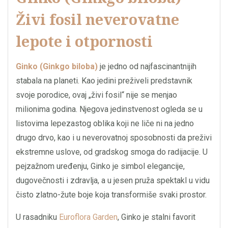
Živi fosil neverovatne
lepote i otpornosti
Ginko (Ginkgo biloba)
je jedno od najfascinantnijih
stabala na planeti. Kao jedini preživeli predstavnik
svoje porodice, ovaj „živi fosil“ nije se menjao
milionima godina. Njegova jedinstvenost ogleda se u
listovima lepezastog oblika koji ne liče ni na jedno
drugo drvo, kao i u neverovatnoj sposobnosti da preživi
ekstremne uslove, od gradskog smoga do radijacije. U
pejzažnom uređenju, Ginko je simbol elegancije,
dugovečnosti i zdravlja, a u jesen pruža spektakl u vidu
čisto zlatno-žute boje koja transformiše svaki prostor.
U rasadniku
Euroflora Garden
, Ginko je stalni favorit