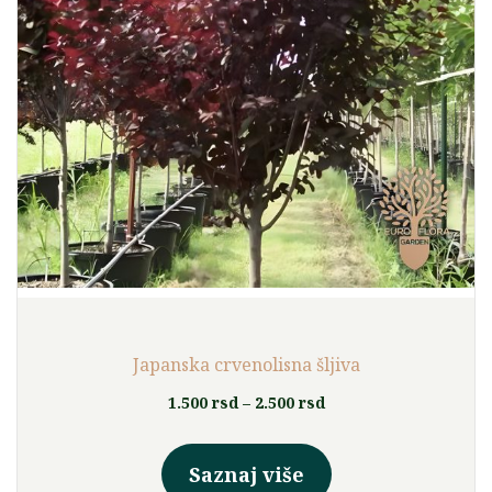
Japanska crvenolisna šljiva
Raspon
1.500
rsd
–
2.500
rsd
cena:
Ovaj
od
proizvod
Saznaj više
1.500 rsd