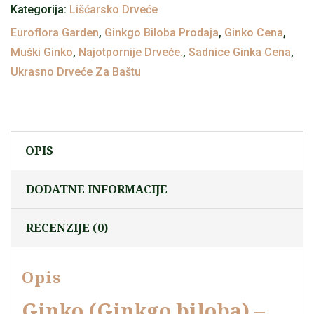
Kategorija:
Lišćarsko Drveće
Euroflora Garden
,
Ginkgo Biloba Prodaja
,
Ginko Cena
,
Muški Ginko
,
Najotpornije Drveće.
,
Sadnice Ginka Cena
,
Ukrasno Drveće Za Baštu
OPIS
DODATNE INFORMACIJE
RECENZIJE (0)
Opis
Ginko (Ginkgo biloba) –