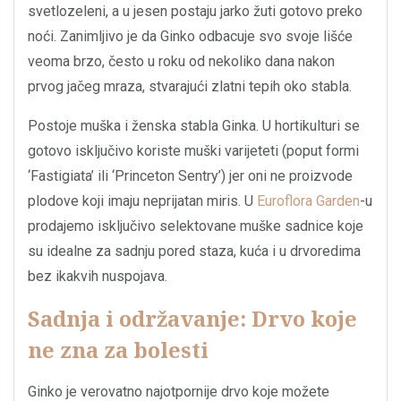
svetlozeleni, a u jesen postaju jarko žuti gotovo preko
noći. Zanimljivo je da Ginko odbacuje svo svoje lišće
veoma brzo, često u roku od nekoliko dana nakon
prvog jačeg mraza, stvarajući zlatni tepih oko stabla.
Postoje muška i ženska stabla Ginka. U hortikulturi se
gotovo isključivo koriste muški varijeteti (poput formi
‘Fastigiata’ ili ‘Princeton Sentry’) jer oni ne proizvode
plodove koji imaju neprijatan miris. U
Euroflora Garden
-u
prodajemo isključivo selektovane muške sadnice koje
su idealne za sadnju pored staza, kuća i u drvoredima
bez ikakvih nuspojava.
Sadnja i održavanje: Drvo koje
ne zna za bolesti
Ginko je verovatno najotpornije drvo koje možete