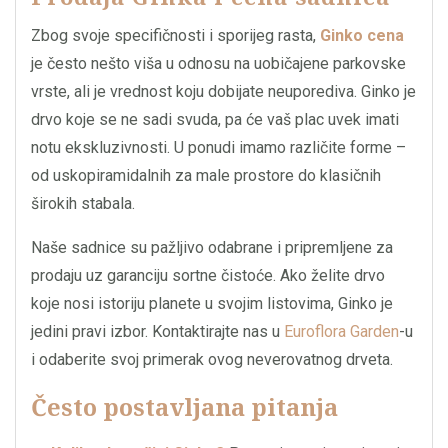
Zbog svoje specifičnosti i sporijeg rasta,
Ginko cena
je često nešto viša u odnosu na uobičajene parkovske
vrste, ali je vrednost koju dobijate neuporediva. Ginko je
drvo koje se ne sadi svuda, pa će vaš plac uvek imati
notu ekskluzivnosti. U ponudi imamo različite forme –
od uskopiramidalnih za male prostore do klasičnih
širokih stabala.
Naše sadnice su pažljivo odabrane i pripremljene za
prodaju uz garanciju sortne čistoće. Ako želite drvo
koje nosi istoriju planete u svojim listovima, Ginko je
jedini pravi izbor. Kontaktirajte nas u
Euroflora Garden
-u
i odaberite svoj primerak ovog neverovatnog drveta.
Često postavljana pitanja