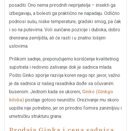
posaditi. Ono nema prirodnih neprijatelja – insekti ga
izbegavaju, a bolesti ga praktično ne napadaju. Odlično
podnosi sušu, niske temperature, gradski smog, pa čak
i so na putevima. Voli sunčane pozicije i duboka, dobro
drenirana zemljišta, ali će rasti i u znatno lošijim
uslovima.
Prilikom sadnje, preporučujemo korišćenje kvalitetnog
supstrata i redovno zalivanje dok je sadnica mlada.
Pošto Ginko sporije razvija koren nego npr. javor, važno
je da sadnica iz našeg rasadnika dođe sa očuvanim
busenom. Jednom kada se ukoreni,
Ginko (Ginkgo
biloba)
postaje gotovo neuništiv. Orezivanje mu skoro
uopšte nije potrebno, jer on prirodno formira zanimljivu i
umetničku strukturu grana.
Prodaja Ginka i cena sadnica