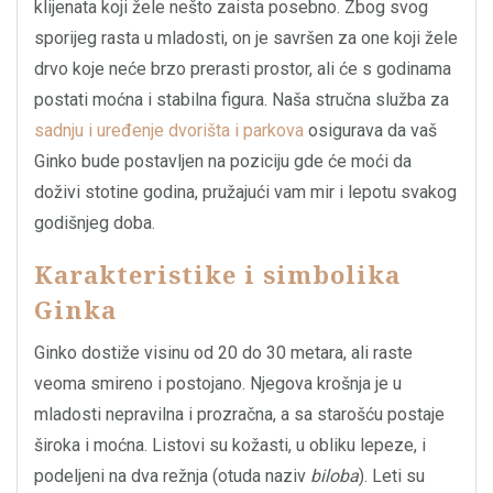
klijenata koji žele nešto zaista posebno. Zbog svog
sporijeg rasta u mladosti, on je savršen za one koji žele
drvo koje neće brzo prerasti prostor, ali će s godinama
postati moćna i stabilna figura. Naša stručna služba za
sadnju i uređenje dvorišta i parkova
osigurava da vaš
Ginko bude postavljen na poziciju gde će moći da
doživi stotine godina, pružajući vam mir i lepotu svakog
godišnjeg doba.
Karakteristike i simbolika
Ginka
Ginko dostiže visinu od 20 do 30 metara, ali raste
veoma smireno i postojano. Njegova krošnja je u
mladosti nepravilna i prozračna, a sa starošću postaje
široka i moćna. Listovi su kožasti, u obliku lepeze, i
podeljeni na dva režnja (otuda naziv
biloba
). Leti su