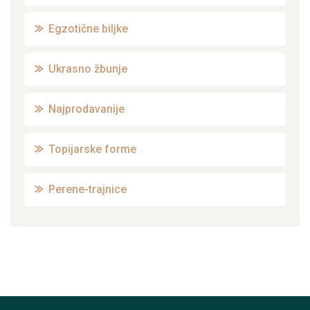
Egzotične biljke
Ukrasno žbunje
Najprodavanije
Topijarske forme
Perene-trajnice