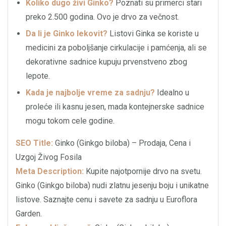
Koliko dugo živi Ginko?
Poznati su primerci stari
preko 2.500 godina. Ovo je drvo za večnost.
Da li je Ginko lekovit?
Listovi Ginka se koriste u
medicini za poboljšanje cirkulacije i pamćenja, ali se
dekorativne sadnice kupuju prvenstveno zbog
lepote.
Kada je najbolje vreme za sadnju?
Idealno u
proleće ili kasnu jesen, mada kontejnerske sadnice
mogu tokom cele godine.
SEO Title:
Ginko (Ginkgo biloba) – Prodaja, Cena i
Uzgoj Živog Fosila
Meta Description:
Kupite najotpornije drvo na svetu.
Ginko (Ginkgo biloba) nudi zlatnu jesenju boju i unikatne
listove. Saznajte cenu i savete za sadnju u Euroflora
Garden.