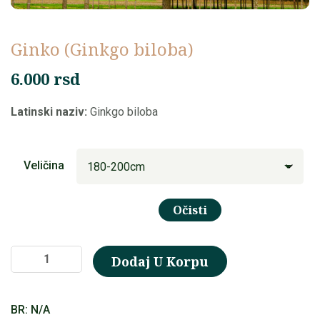
Ginko (Ginkgo biloba)
6.000
rsd
Latinski naziv:
Ginkgo biloba
Veličina
Očisti
Ginko
Dodaj U Korpu
(Ginkgo
biloba)
BR:
N/A
količina