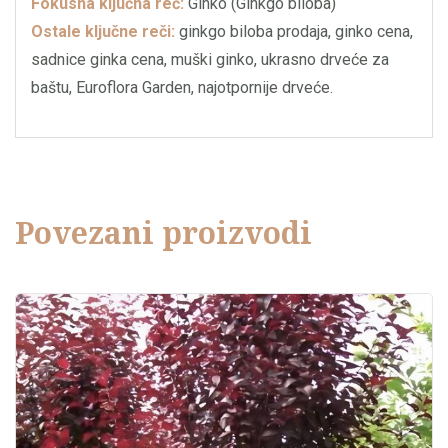
Fokusna ključna reč:
Ginko (Ginkgo biloba)
Ostale ključne reči:
ginkgo biloba prodaja, ginko cena,
sadnice ginka cena, muški ginko, ukrasno drveće za
baštu, Euroflora Garden, najotpornije drveće.
Povezani proizvodi