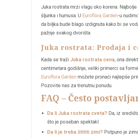
Juka rostrata mrzi vlagu oko korena. Najbolj
šljunka i humusa. U
Euroflora Garden
-u nudimo
da biljka bude blago izdignuta kako bi se v
pažnje svakog dvorišta.
Juka rostrata: Prodaja i 
Kada se traži
Juka rostrata cena
, ona direk
centimetara godišnje, veliki primerci sa for
Euroflora Garden
možete pronaći najlepše pri
Pozovite nas za trenutnu ponudu.
FAQ – Često postavlja
Da li Juka rostrata cveta?
Da, iz središt
što je poseban spektakl.
Da li je treba štititi zimi?
Potpuno je zimoo