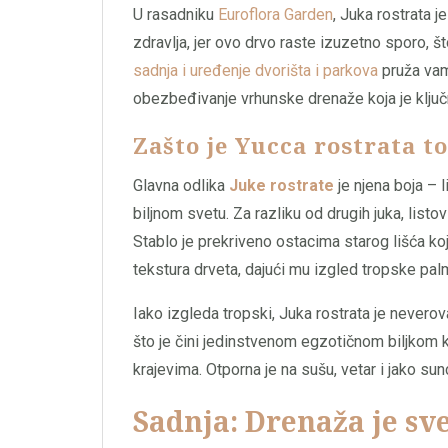
U rasadniku
Euroflora Garden
, Juka rostrata 
zdravlja, jer ovo drvo raste izuzetno sporo, 
sadnja i uređenje dvorišta i parkova
pruža vam
obezbeđivanje vrhunske drenaže koja je ključ
Zašto je Yucca rostrata t
Glavna odlika
Juke rostrate
je njena boja – l
biljnom svetu. Za razliku od drugih juka, listo
Stablo je prekriveno ostacima starog lišća koje
tekstura drveta, dajući mu izgled tropske pal
Iako izgleda tropski, Juka rostrata je never
što je čini jedinstvenom egzotičnom biljkom 
krajevima. Otporna je na sušu, vetar i jako sun
Sadnja: Drenaža je sv