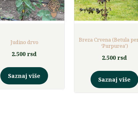
Breza Crvena (Betula pe
Judino drvo
‘Purpurea’)
2.500
rsd
2.500
rsd
Ovaj
proizvod
Saznaj više
Saznaj više
ima
više
varijanti.
Opcije
mogu
biti
izabrane