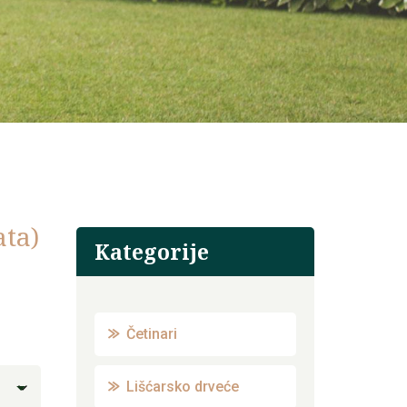
ata)
Kategorije
Četinari
Lišćarsko drveće