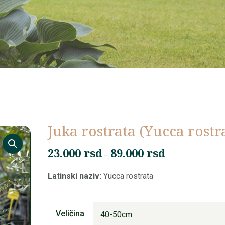
Juka rostrata (Yucca rostr
23.000
rsd
89.000
rsd
Raspon
–
cena:
Latinski naziv:
Yucca rostrata
od
23.000 rsd
do
Veličina
89.000 rsd