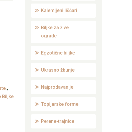
Kalemljeni lišćari
Biljke za žive
ograde
Egzotične biljke
Ukrasno žbunje
Najprodavanije
ste.
,
Biljke
Topijarske forme
Perene-trajnice