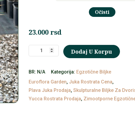
Očisti
23.000
rsd
Juka
Dodaj U Korpu
rostrata
(Yucca
BR:
N/A
Kategorija:
Egzotične Biljke
rostrata)
Euroflora Garden
,
Juka Rostrata Cena
,
količina
Plava Juka Prodaja
,
Skulpturalne Biljke Za Dvori
Yucca Rostrata Prodaja
,
Zimootporne Egzotične 