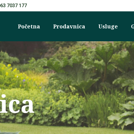
063 7037 177
Početna
Prodavnica
Usluge
G
ica