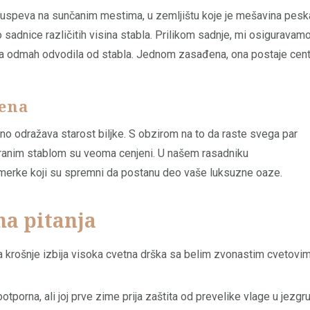
e uspeva na sunčanim mestima, u zemljištu koje je mešavina pesk
 sadnice različitih visina stabla. Prilikom sadnje, mi osiguravam
oda odmah odvodila od stabla. Jednom zasađena, ona postaje cent
cena
tno odražava starost biljke. S obzirom na to da raste svega par
miranim stablom su veoma cenjeni. U našem rasadniku
merke koji su spremni da postanu deo vaše luksuzne oaze.
na pitanja
a krošnje izbija visoka cvetna drška sa belim zvonastim cvetovim
tporna, ali joj prve zime prija zaštita od prevelike vlage u jezgr