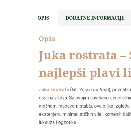
OPIS
DODATNE INFORMACIJE
Opis
Juka rostrata –
najlepši plavi l
Juka rostrata
(lat.
Yucca rostrata
), poznata
dizajna vrtova. Sa svojim savršeno simetričnim
moćnom, hrapavom stablu, ova biljka izgleda 
eksterijera, minimalističkih vila i kamenih baš
luksuza i egzotike.