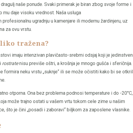
je dragulj naše ponude. Svaki primerak je biran zbog svoje forme i
što mu daje visoku vrednost. Naša usluga
 profesionalnu ugradnju u kamenjare ili modernu žardinjeru, uz
na za ovu vrstu.
oliko tražena?
istovi imaju intenzivan plavičasto-srebrni odsjaj koji je jedinstven
vi
rostrate
nisu previše oštri, a krošnja je mnogo gušća i sferičnija.
 formira neku vrstu „suknje“ ili se može očistiti kako bi se otkri
me.
ovatno otporna. Ona bez problema podnosi temperature i do -20°C,
koja može trajno ostati u vašem vrtu tokom cele zime u našim
ce, što je čini „posadi i zaboravi“ biljkom za zaposlene vlasnike.
e