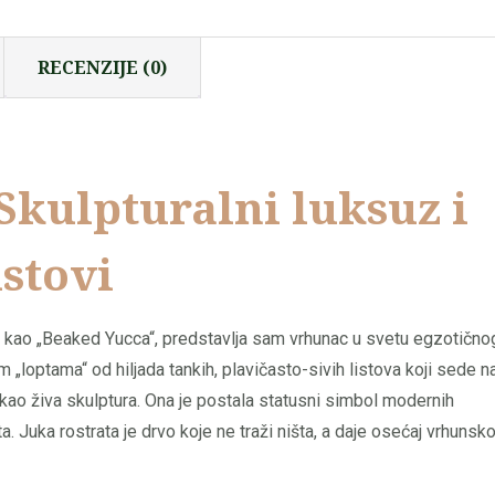
RECENZIJE (0)
 Skulpturalni luksuz i
istovi
 i kao „Beaked Yucca“, predstavlja sam vrhunac u svetu egzotično
 „loptama“ od hiljada tankih, plavičasto-sivih listova koji sede n
kao živa skulptura. Ona je postala statusni simbol modernih
ta. Juka rostrata je drvo koje ne traži ništa, a daje osećaj vrhunsk