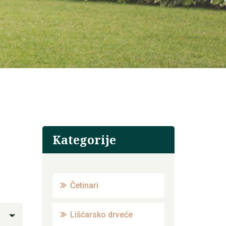
Kategorije
Četinari
Lišćarsko drveće