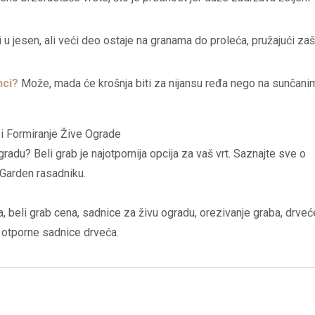
u jesen, ali veći deo ostaje na granama do proleća, pružajući zaš
nci?
Može, mada će krošnja biti za nijansu ređa nego na sunčani
 i Formiranje Žive Ograde
radu? Beli grab je najotpornija opcija za vaš vrt. Saznajte sve o
a Garden rasadniku.
, beli grab cena, sadnice za živu ogradu, orezivanje graba, drveć
, otporne sadnice drveća.