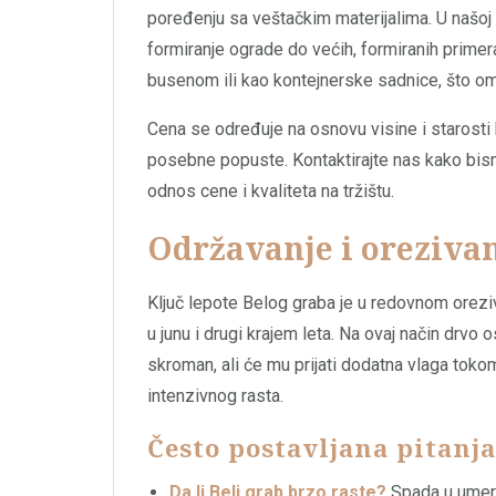
poređenju sa veštačkim materijalima. U našoj
formiranje ograde do većih, formiranih primer
busenom ili kao kontejnerske sadnice, što 
Cena se određuje na osnovu visine i starosti 
posebne popuste. Kontaktirajte nas kako bismo 
odnos cene i kvaliteta na tržištu.
Održavanje i oreziva
Ključ lepote Belog graba je u redovnom orezi
u junu i drugi krajem leta. Na ovaj način drvo 
skroman, ali će mu prijati dodatna vlaga tokom
intenzivnog rasta.
Često postavljana pitanj
Da li Beli grab brzo raste?
Spada u umere