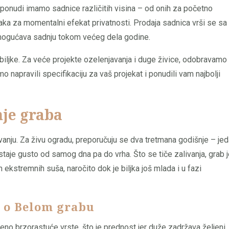
 ponudi imamo sadnice različitih visina – od onih za početno
aka za momentalni efekat privatnosti. Prodaja sadnica vrši se sa
omogućava sadnju tokom većeg dela godine.
biljke. Za veće projekte ozelenjavanja i duge živice, odobravamo
napravili specifikaciju za vaš projekat i ponudili vam najbolji
nje graba
vanju. Za živu ogradu, preporučuju se dva tretmana godišnje – je
ostaje gusto od samog dna pa do vrha. Što se tiče zalivanja, grab 
 ekstremnih suša, naročito dok je biljka još mlada i u fazi
a o Belom grabu
no brzorastuće vrste, što je prednost jer duže zadržava željeni