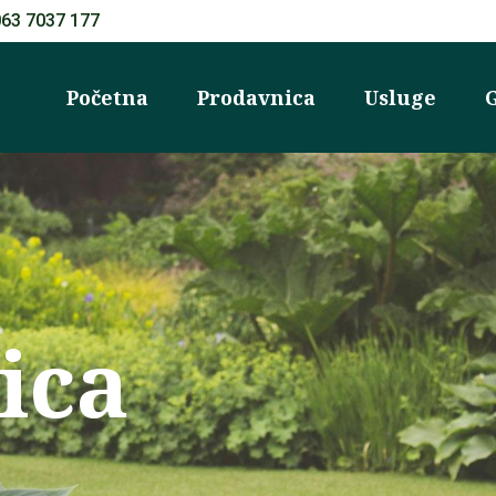
063 7037 177
Početna
Prodavnica
Usluge
G
ica