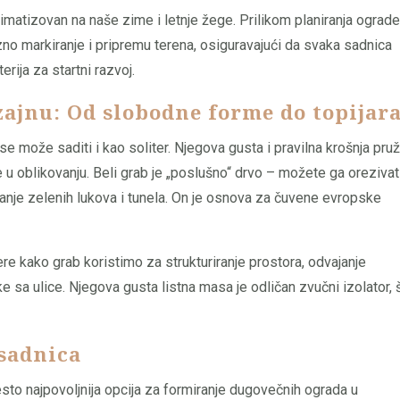
imatizovan na naše zime i letnje žege. Prilikom planiranja ograde
izno markiranje i pripremu terena, osiguravajući da svaka sadnica
erija za startni razvoj.
zajnu: Od slobodne forme do topijar
 se može saditi i kao soliter. Njegova gusta i pravilna krošnja pru
 u oblikovanju. Beli grab je „poslušno“ drvo – možete ga orezivat
miranje zelenih lukova i tunela. On je osnova za čuvene evropske
e kako grab koristimo za strukturiranje prostora, odvajanje
ke sa ulice. Njegova gusta listna masa je odličan zvučni izolator, 
 sadnica
sto najpovoljnija opcija za formiranje dugovečnih ograda u