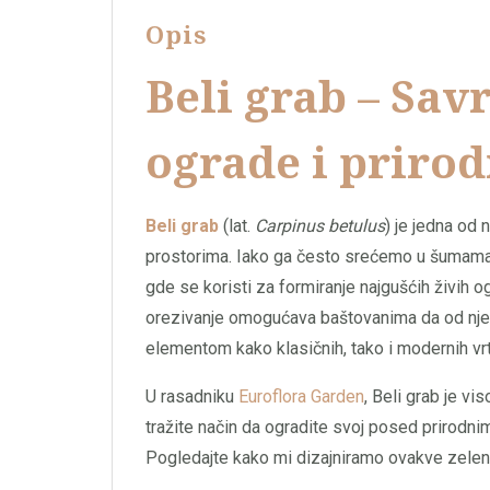
Opis
Beli grab – Sav
ograde i prirod
Beli grab
(lat.
Carpinus betulus
) je jedna od 
prostorima. Iako ga često srećemo u šumama, 
gde se koristi za formiranje najgušćih živih o
orezivanje omogućava baštovanima da od njeg
elementom kako klasičnih, tako i modernih vr
U rasadniku
Euroflora Garden
, Beli grab je vi
tražite način da ogradite svoj posed prirodnim
Pogledajte kako mi dizajniramo ovakve zelene