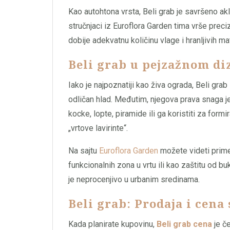
Kao autohtona vrsta, Beli grab je savršeno akl
stručnjaci iz Euroflora Garden tima vrše prec
dobije adekvatnu količinu vlage i hranljivih mat
Beli grab u pejzažnom di
Iako je najpoznatiji kao živa ograda, Beli grab
odličan hlad. Međutim, njegova prava snaga je
kocke, lopte, piramide ili ga koristiti za for
„vrtove lavirinte“.
Na sajtu
Euroflora Garden
možete videti primer
funkcionalnih zona u vrtu ili kao zaštitu od bu
je neprocenjivo u urbanim sredinama.
Beli grab: Prodaja i cena
Kada planirate kupovinu,
Beli grab cena
je če