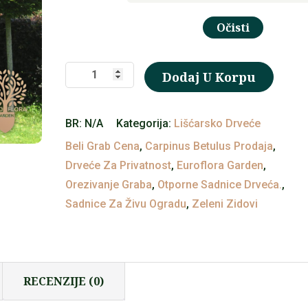
Očisti
Beli
Dodaj U Korpu
grab
količina
BR:
N/A
Kategorija:
Lišćarsko Drveće
Beli Grab Cena
,
Carpinus Betulus Prodaja
,
Drveće Za Privatnost
,
Euroflora Garden
,
Orezivanje Graba
,
Otporne Sadnice Drveća.
,
Sadnice Za Živu Ogradu
,
Zeleni Zidovi
RECENZIJE (0)