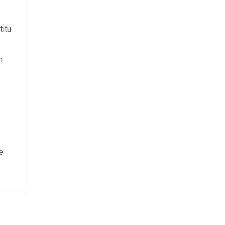
titu
m
e