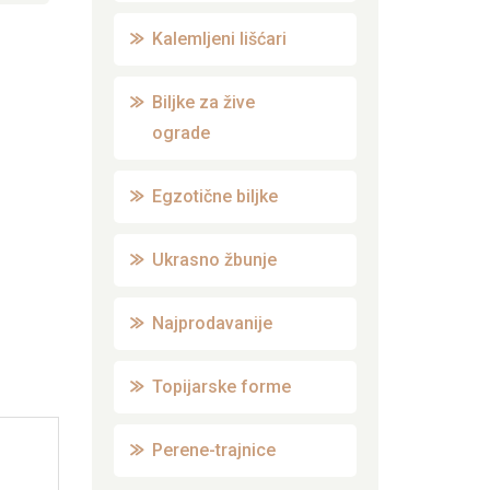
Kalemljeni lišćari
Biljke za žive
ograde
Egzotične biljke
Ukrasno žbunje
Najprodavanije
Topijarske forme
Perene-trajnice