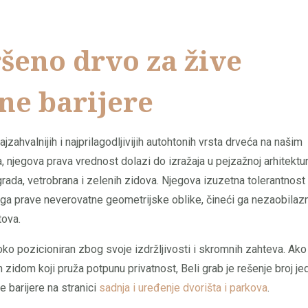
ršeno drvo za žive
ne barijere
najzahvalnijih i najprilagodljivijih autohtonih vrsta drveća na našim
njegova prava vrednost dolazi do izražaja u pejzažnoj arhitektur
grada, vetrobrana i zelenih zidova. Njegova izuzetna tolerantnost
a prave neverovatne geometrijske oblike, čineći ga nezaobilaz
tova.
soko pozicioniran zbog svoje izdržljivosti i skromnih zahteva. Ako
 zidom koji pruža potpunu privatnost, Beli grab je rešenje broj je
 barijere na stranici
sadnja i uređenje dvorišta i parkova
.