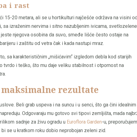
a i rast
i 15-20 metara, ali se u hortikulturi najčešće održava na visini o
ti, sa izraženim nervima i sitno nazubljenim ivicama, svetlozelene
a jeste njegova osobina da suvo, smeđe lišće često ostaje na
rijeru i zaštitu od vetra čak i kada nastupi mraz.
sto, sa karakterističnim „mišićavim“ izgledom debla kod starijih
 tvrdo i teško, što mu daje veliku stabilnost i otpornost na
ra.
a maksimalne rezultate
uslove. Beli grab uspeva i na suncu i u senci, što ga čini idealnim
napreduju. Odgovaraju mu gotovo svi tipovi zemljišta, mada najbr
Prilikom sadnje za živu ogradu u
Euroflora Garden
-u, preporučuje
i se u kratkom roku dobio neprobojan zeleni zid.