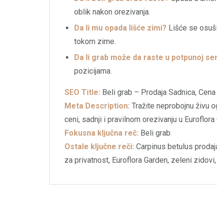
oblik nakon orezivanja.
Da li mu opada lišće zimi?
Lišće se osuši 
tokom zime.
Da li grab može da raste u potpunoj se
pozicijama.
SEO Title:
Beli grab – Prodaja Sadnica, Cena
Meta Description:
Tražite neprobojnu živu og
ceni, sadnji i pravilnom orezivanju u Euroflor
Fokusna ključna reč:
Beli grab
Ostale ključne reči:
Carpinus betulus prodaja
za privatnost, Euroflora Garden, zeleni zidovi