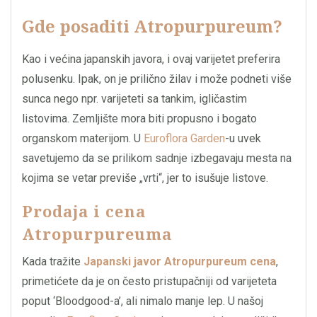
Gde posaditi Atropurpureum?
Kao i većina japanskih javora, i ovaj varijetet preferira
polusenku. Ipak, on je prilično žilav i može podneti više
sunca nego npr. varijeteti sa tankim, igličastim
listovima. Zemljište mora biti propusno i bogato
organskom materijom. U
Euroflora Garden
-u uvek
savetujemo da se prilikom sadnje izbegavaju mesta na
kojima se vetar previše „vrti“, jer to isušuje listove.
Prodaja i cena
Atropurpureuma
Kada tražite
Japanski javor Atropurpureum cena
,
primetićete da je on često pristupačniji od varijeteta
poput ‘Bloodgood-a’, ali nimalo manje lep. U našoj