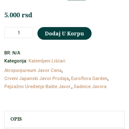
5.000
rsd
Japanski
Dodaj U Korpu
javor
(Acer
BR:
N/A
palmatum
Kategorija:
Kalemljeni Lišćari
Dissectum
Atropurpureum Javor Cena
,
‘Garnet’)
Crveni Japanski Javor Prodaja
,
Euroflora Garden
,
količina
Pejzažno Uređenje Bašte Javor.
,
Sadnice Javora
OPIS