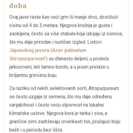
doba
Ovaj javor raste kao veći grm ili manje drvo, dostižući
visinu od 4 do 5 metara. Njegova krošnja je gusta i
zaobljena, često sa više stabala koja izbijaju iz osnove,
što mu daje prirodan i rustičan izgled. Listovi
Japanskog javora (Acer palmatum
‘Atropurpureum’)
su dlanasto deljeni, u proleće
jarkocrveni, leti tamno-bordo, a u jesen prelaze u
briljantnu grimiznu boju.
Za razliku od nekih selektovanih sorti, Atropurpureum
se često uzgaja iz semena, što mu daje određenu
varijabilnost i često veću otpornost na lokalne
klimatske uslove. Njegova kora je tanka i siva, a
grančice zimi zadržavaju crvenkasti ton, pružajući boju
bašti i u periodu bez lišća.