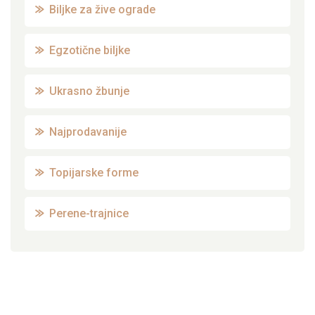
Biljke za žive ograde
Egzotične biljke
Ukrasno žbunje
Najprodavanije
Topijarske forme
Perene-trajnice