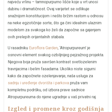
najveću vrlinu – tamnopurpurno lišće koje u vrt unosi
dubinu i dramatičnost. Ovaj varijetet se odlikuje
snažnijom konstitucijom i nešto bržim rastom u odnosu
na neke egzotičnije sorte, što ga čini idealnim ulaznim
modelom za svakoga ko želi da započne sa gajenjem
ovih prelepih orijentalnih stabala.
U rasadniku
Euroflora Garden
, ‘Atropurpureum’ je
osnovni element svakog ozbiljnijeg pejzažnog projekta.
Njegova boja pruža savršen kontrast svetlozelenim
travnjacima i belim fasadama. Ukoliko niste sigurni
kako da započnete ozelenjavanje, naša usluga za
sadnju i uređenje dvorišta i parkova
pruža vam
kompletnu podršku, od izbora prave sadnice
Atropurpureuma do njene ugradnje u vaš privatni raj.
Izgled i promene kroz godišnja