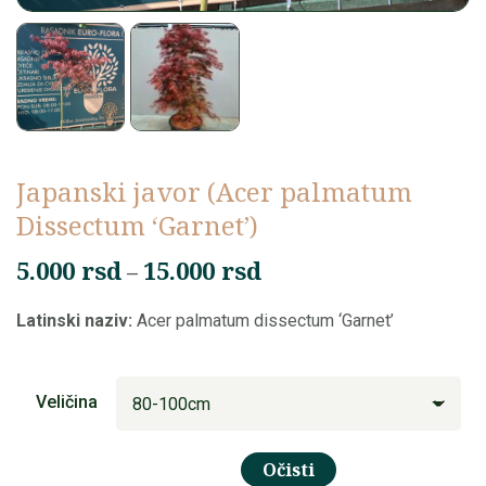
Japanski javor (Acer palmatum
Dissectum ‘Garnet’)
Raspon
5.000
rsd
15.000
rsd
–
cena:
Latinski naziv:
Acer palmatum dissectum ‘Garnet’
od
5.000 rsd
do
Veličina
15.000 rsd
Očisti