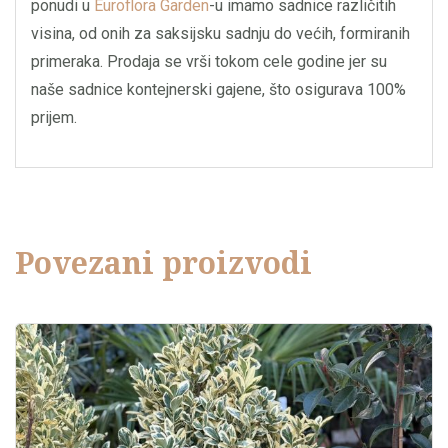
ponudi u
Euroflora Garden
-u imamo sadnice različitih
visina, od onih za saksijsku sadnju do većih, formiranih
primeraka. Prodaja se vrši tokom cele godine jer su
naše sadnice kontejnerski gajene, što osigurava 100%
prijem.
Povezani proizvodi