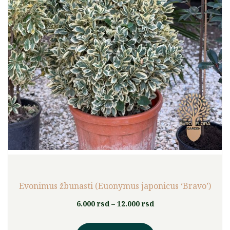
Evonimus žbunasti (⁠Euonymus japonicus ‘Bravo’)
Raspon
6.000
rsd
–
12.000
rsd
cena:
Ovaj
od