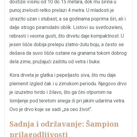
dostiže visinu od 10 do 15 metara, dok mu širina u
punoj zrelosti retko prelazi 4 metra. U mladosti je
izrazito uzan i stubast, a sa godinama poprima širi, ali i
dalje strogo piramidalni oblik. Listovi su svetlozeleni,
rebrasti i veoma gusti, što drvetu daje kompaktnost. U
jesen lišće dobija prelepu zlatno-žutu boju, a često se
dešava da suvo lišće ostane na granama tokom dobrog
dela zime, pružajući zaštitu od vetra i buke.
Kora drveta je glatka i pepeljasto siva, što mu daje
plemenit izgled čak i u zimskom periodu. Njegovo drvo
je izuzetno tvrdo i žilavo, što ga čini otpornim na
lomljenje pod teretom snega ili pri jakim udarima vetra.
Ovo je drvo koje se sadi „za ceo život“.
Sadnja i održavanje: Šampion
prilagodljivosti