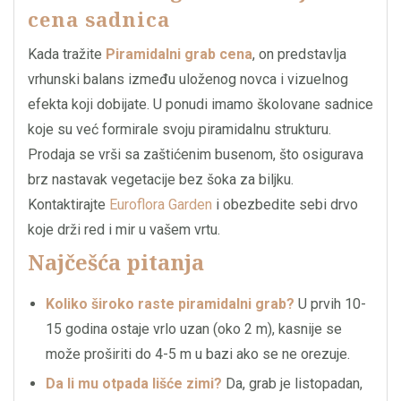
cena sadnica
Kada tražite
Piramidalni grab cena
, on predstavlja
vrhunski balans između uloženog novca i vizuelnog
efekta koji dobijate. U ponudi imamo školovane sadnice
koje su već formirale svoju piramidalnu strukturu.
Prodaja se vrši sa zaštićenim busenom, što osigurava
brz nastavak vegetacije bez šoka za biljku.
Kontaktirajte
Euroflora Garden
i obezbedite sebi drvo
koje drži red i mir u vašem vrtu.
Najčešća pitanja
Koliko široko raste piramidalni grab?
U prvih 10-
15 godina ostaje vrlo uzan (oko 2 m), kasnije se
može proširiti do 4-5 m u bazi ako se ne orezuje.
Da li mu otpada lišće zimi?
Da, grab je listopadan,