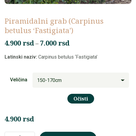
Piramidalni grab (Carpinus
betulus ‘Fastigiata’)
Raspon
4.900
rsd
7.000
rsd
–
cena:
Latinski naziv:
Carpinus betulus ‘Fastigiata’
od
4.900 rsd
do
Veličina
7.000 rsd
Očisti
4.900
rsd
Piramidalni