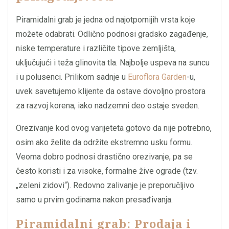
Piramidalni grab je jedna od najotpornijih vrsta koje
možete odabrati. Odlično podnosi gradsko zagađenje,
niske temperature i različite tipove zemljišta,
uključujući i teža glinovita tla. Najbolje uspeva na suncu
i u polusenci. Prilikom sadnje u
Euroflora Garden
-u,
uvek savetujemo klijente da ostave dovoljno prostora
za razvoj korena, iako nadzemni deo ostaje sveden.
Orezivanje kod ovog varijeteta gotovo da nije potrebno,
osim ako želite da održite ekstremno usku formu.
Veoma dobro podnosi drastično orezivanje, pa se
često koristi i za visoke, formalne žive ograde (tzv.
„zeleni zidovi“). Redovno zalivanje je preporučljivo
samo u prvim godinama nakon presađivanja.
Piramidalni grab: Prodaja i