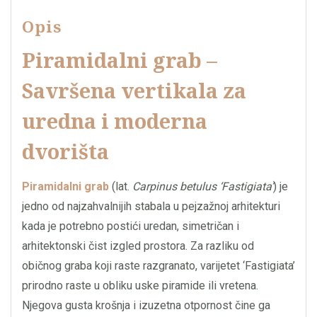
Opis
Piramidalni grab –
Savršena vertikala za
uredna i moderna
dvorišta
Piramidalni grab
(lat.
Carpinus betulus ‘Fastigiata’
) je
jedno od najzahvalnijih stabala u pejzažnoj arhitekturi
kada je potrebno postići uredan, simetričan i
arhitektonski čist izgled prostora. Za razliku od
običnog graba koji raste razgranato, varijetet ‘Fastigiata’
prirodno raste u obliku uske piramide ili vretena.
Njegova gusta krošnja i izuzetna otpornost čine ga