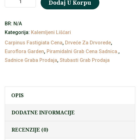
Dodaj U Korpu
grab
(Carpinus
BR:
N/A
betulus
Kategorija:
Kalemljeni Lišćari
‘Fastigiata’)
Carpinus Fastigiata Cena
,
Drveće Za Drvorede
,
količina
Euroflora Garden
,
Piramidalni Grab Cena Sadnica.
,
Sadnice Graba Prodaja
,
Stubasti Grab Prodaja
OPIS
DODATNE INFORMACIJE
RECENZIJE (0)