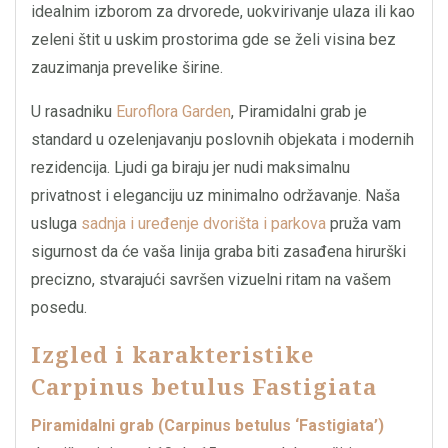
idealnim izborom za drvorede, uokvirivanje ulaza ili kao
zeleni štit u uskim prostorima gde se želi visina bez
zauzimanja prevelike širine.
U rasadniku
Euroflora Garden
, Piramidalni grab je
standard u ozelenjavanju poslovnih objekata i modernih
rezidencija. Ljudi ga biraju jer nudi maksimalnu
privatnost i eleganciju uz minimalno održavanje. Naša
usluga
sadnja i uređenje dvorišta i parkova
pruža vam
sigurnost da će vaša linija graba biti zasađena hirurški
precizno, stvarajući savršen vizuelni ritam na vašem
posedu.
Izgled i karakteristike
Carpinus betulus Fastigiata
Piramidalni grab (Carpinus betulus ‘Fastigiata’)