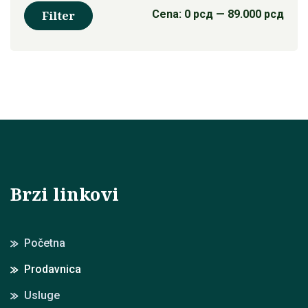
Mini
Maks
Cena:
0 рсд
—
89.000 рсд
Filter
cena
cena
Brzi linkovi
Početna
Prodavnica
Usluge