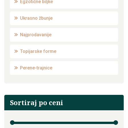
Egzotične biljke
Ukrasno žbunje
Najprodavanije
Topijarske forme
Perene-trajnice
Sortiraj po ceni