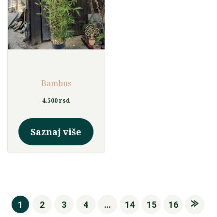
na
stranici
proizvoda.
Bambus
4.500
rsd
Ovaj
proizvod
Saznaj više
ima
više
varijanti.
Opcije
mogu
1
2
3
4
…
14
15
16
biti