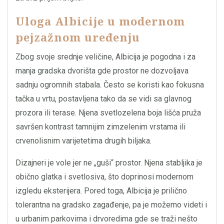
Uloga Albicije u modernom
pejzažnom uređenju
Zbog svoje srednje veličine, Albicija je pogodna i za
manja gradska dvorišta gde prostor ne dozvoljava
sadnju ogromnih stabala. Često se koristi kao fokusna
tačka u vrtu, postavljena tako da se vidi sa glavnog
prozora ili terase. Njena svetlozelena boja lišća pruža
savršen kontrast tamnijim zimzelenim vrstama ili
crvenolisnim varijetetima drugih biljaka.
Dizajneri je vole jer ne „guši“ prostor. Njena stabljika je
obično glatka i svetlosiva, što doprinosi modernom
izgledu eksterijera. Pored toga, Albicija je prilično
tolerantna na gradsko zagađenje, pa je možemo videti i
u urbanim parkovima i drvoredima gde se traži nešto