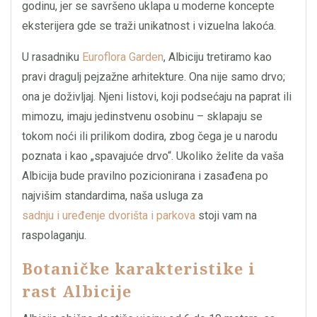
godinu, jer se savršeno uklapa u moderne koncepte
eksterijera gde se traži unikatnost i vizuelna lakoća.
U rasadniku
Euroflora Garden
, Albiciju tretiramo kao
pravi dragulj pejzažne arhitekture. Ona nije samo drvo;
ona je doživljaj. Njeni listovi, koji podsećaju na paprat ili
mimozu, imaju jedinstvenu osobinu – sklapaju se
tokom noći ili prilikom dodira, zbog čega je u narodu
poznata i kao „spavajuće drvo“. Ukoliko želite da vaša
Albicija bude pravilno pozicionirana i zasađena po
najvišim standardima, naša usluga za
sadnju i uređenje dvorišta i parkova
stoji vam na
raspolaganju.
Botaničke karakteristike i
rast Albicije