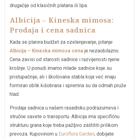
drugačije od klasičnih platana ili lipa.
Albicija – Kineska mimosa:
Prodaja i cena sadnica
Kada se planira budžet za ozelenjavanje, pitanje
Albicija – Kineska mimosa cena
je nezaobilazno.
Cena zavisi od starosti sadnice i razvijenosti njene
krošnje. U ponudi imamo mlade sadnice koje su
pristupačnije, ali i školovana stabla koja već imaju
formiran oblik kišobrana i spremna su da odmah pruže
hlad.
Prodaja sadnica u našem rasadniku podrazumeva i
stručne savete o transportu. Albicija ima specifičnu
strukturu grana koje treba pažljivo zaštititi prilikom
prevoza. Kupovinom u
Euroflora Garden
, dobijate