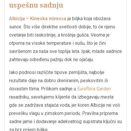
uspešnu sadnju
Albicija – Kineska mimosa
je biljka koja obožava
sunce. Što više direktne svetlosti dobije, to će njeno
cvetanje biti raskošnije, a krošnja gušća. Veoma je
otporna na visoke temperature i sušu, što je čini
savršenom za naša sve toplija leta. Ipak, mlade sadnice
zahtevaju određenu pažnju dok ne ojačaju.
Iako podnosi različite tipove zemljišta, najbolje
rezultate daje na dobro dreniranim, peskovitim ili
ilovastim tlima. Prilikom sadnje u
Euroflora Garden
rasadniku, savetujemo klijente da izbegavaju mesta
gde se zadržava stajaća voda, jer koren Albicije ne voli
preveliku vlagu u zimskom periodu. Pravilna priprema
sadne jame i dodavanje adekvatnog supstrata ključni su
za brz prijem biljke.