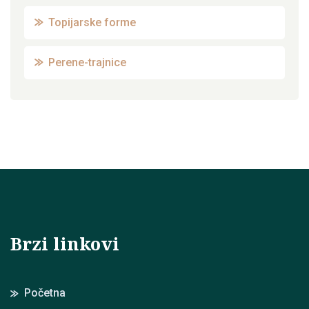
Topijarske forme
Perene-trajnice
Brzi linkovi
Početna