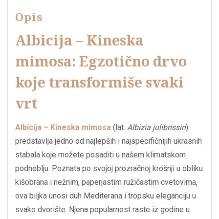
Opis
Albicija – Kineska
mimosa: Egzotično drvo
koje transformiše svaki
vrt
Albicija – Kineska mimosa
(lat.
Albizia julibrissin
)
predstavlja jedno od najlepših i najspecifičnijih ukrasnih
stabala koje možete posaditi u našem klimatskom
podneblju. Poznata po svojoj prozračnoj krošnji u obliku
kišobrana i nežnim, paperjastim ružičastim cvetovima,
ova biljka unosi duh Mediterana i tropsku eleganciju u
svako dvorište. Njena popularnost raste iz godine u