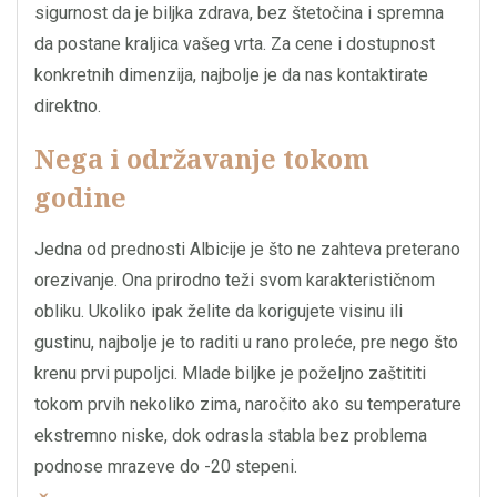
sigurnost da je biljka zdrava, bez štetočina i spremna
da postane kraljica vašeg vrta. Za cene i dostupnost
konkretnih dimenzija, najbolje je da nas kontaktirate
direktno.
Nega i održavanje tokom
godine
Jedna od prednosti Albicije je što ne zahteva preterano
orezivanje. Ona prirodno teži svom karakterističnom
obliku. Ukoliko ipak želite da korigujete visinu ili
gustinu, najbolje je to raditi u rano proleće, pre nego što
krenu prvi pupoljci. Mlade biljke je poželjno zaštititi
tokom prvih nekoliko zima, naročito ako su temperature
ekstremno niske, dok odrasla stabla bez problema
podnose mrazeve do -20 stepeni.