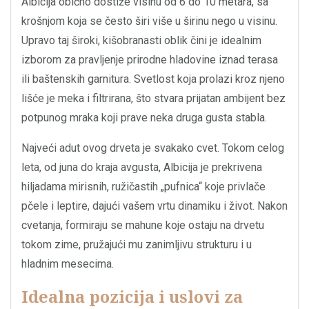
Albicija obično dostiže visinu od 6 do 10 metara, sa
krošnjom koja se često širi više u širinu nego u visinu.
Upravo taj široki, kišobranasti oblik čini je idealnim
izborom za pravljenje prirodne hladovine iznad terasa
ili baštenskih garnitura. Svetlost koja prolazi kroz njeno
lišće je meka i filtrirana, što stvara prijatan ambijent bez
potpunog mraka koji prave neka druga gusta stabla.
Najveći adut ovog drveta je svakako cvet. Tokom celog
leta, od juna do kraja avgusta, Albicija je prekrivena
hiljadama mirisnih, ružičastih „pufnica“ koje privlače
pčele i leptire, dajući vašem vrtu dinamiku i život. Nakon
cvetanja, formiraju se mahune koje ostaju na drvetu
tokom zime, pružajući mu zanimljivu strukturu i u
hladnim mesecima.
Idealna pozicija i uslovi za