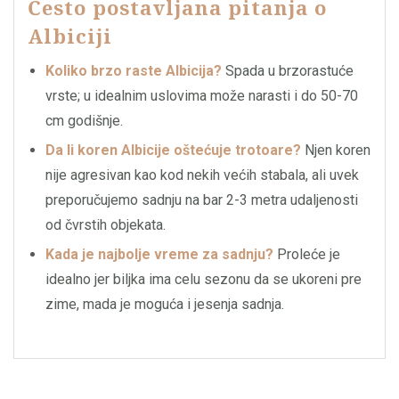
Često postavljana pitanja o
Albiciji
Koliko brzo raste Albicija?
Spada u brzorastuće
vrste; u idealnim uslovima može narasti i do 50-70
cm godišnje.
Da li koren Albicije oštećuje trotoare?
Njen koren
nije agresivan kao kod nekih većih stabala, ali uvek
preporučujemo sadnju na bar 2-3 metra udaljenosti
od čvrstih objekata.
Kada je najbolje vreme za sadnju?
Proleće je
idealno jer biljka ima celu sezonu da se ukoreni pre
zime, mada je moguća i jesenja sadnja.