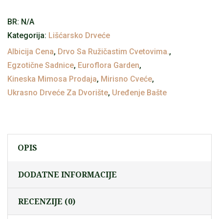
Kineska
BR:
N/A
mimosa
Kategorija:
Lišćarsko Drveće
količina
Albicija Cena
,
Drvo Sa Ružičastim Cvetovima.
,
Egzotične Sadnice
,
Euroflora Garden
,
Kineska Mimosa Prodaja
,
Mirisno Cveće
,
Ukrasno Drveće Za Dvorište
,
Uređenje Bašte
OPIS
DODATNE INFORMACIJE
RECENZIJE (0)