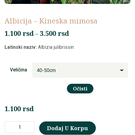
Albicija – Kineska mimosa
Raspon
1.100
rsd
3.500
rsd
–
cena:
Latinski naziv:
Albizia julibrissin
od
1.100 rsd
do
Veličina
3.500 rsd
Očisti
1.100
rsd
Albicija
Dodaj U Korpu
–