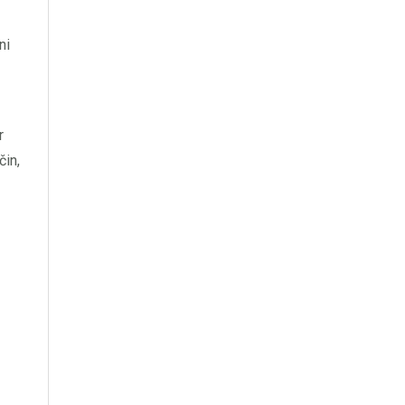
ni
r
čin,