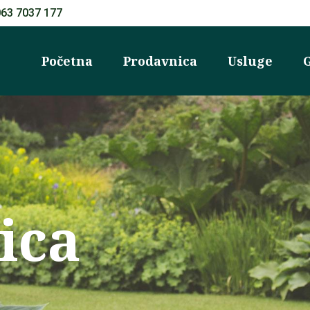
063 7037 177
Početna
Prodavnica
Usluge
G
ica