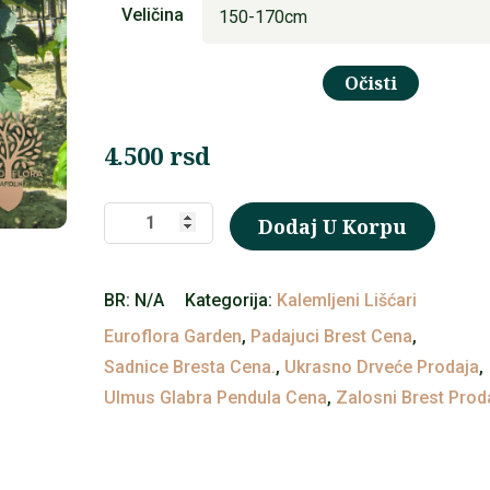
do
Veličina
8.000 rsd
Očisti
4.500
rsd
⁠Padajući
Dodaj U Korpu
brest
(Ulmus
BR:
N/A
Kategorija:
Kalemljeni Lišćari
Glabra
Euroflora Garden
,
Padajuci Brest Cena
,
pendula)
Sadnice Bresta Cena.
,
Ukrasno Drveće Prodaja
,
količina
Ulmus Glabra Pendula Cena
,
Zalosni Brest Prod