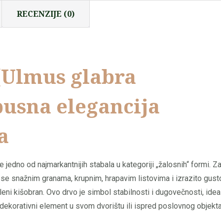
RECENZIJE (0)
 (Ulmus glabra
busna elegancija
a
 je jedno od najmarkantnijih stabala u kategoriji „žalosnih“ formi. Z
e se snažnim granama, krupnim, hrapavim listovima i izrazito gus
eni kišobran. Ovo drvo je simbol stabilnosti i dugovečnosti, idea
dekorativni element u svom dvorištu ili ispred poslovnog objekta