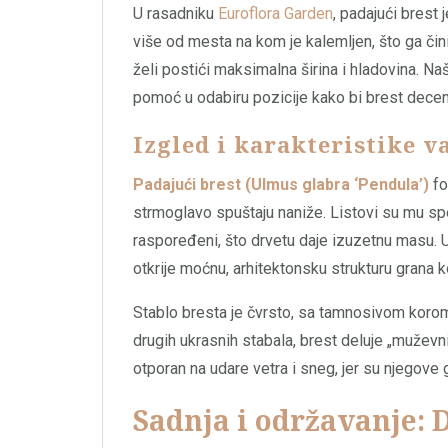
U rasadniku
Euroflora Garden
, padajući brest
više od mesta na kom je kalemljen, što ga čini
želi postići maksimalna širina i hladovina. N
pomoć u odabiru pozicije kako bi brest decen
Izgled i karakteristike 
Padajući brest (Ulmus glabra ‘Pendula’)
fo
strmoglavo spuštaju naniže. Listovi su mu spe
raspoređeni, što drvetu daje izuzetnu masu. U
otkrije moćnu, arhitektonsku strukturu grana k
Stablo bresta je čvrsto, sa tamnosivom koro
drugih ukrasnih stabala, brest deluje „muževnij
otporan na udare vetra i sneg, jer su njegove 
Sadnja i održavanje: 