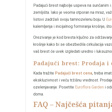
Padajući brest najbolje uspeva na sunčanim i
zemljišta. Iako je veoma otporan na mraz, važ
listovi zadržali svoju tamnozelenu boju. U
Eur
kalemljenja i inicijalnog formiranja krošnje, št
Orezivanje je kod bresta ključno za održavanj
krošnje kako bi se obezbedila cirkulacija vazd
vaš brest će uvek izgledati uredno i luksuzno
Padajući brest: Prodaja i
Kada tražite
Padajući brest cena
, treba ima
ekskluzivnost i veću tržišnu vrednost. Prod
ozelenjavanje. Posetite
Euroflora Garden
i od
doma.
FAQ – Najčešća pitanj