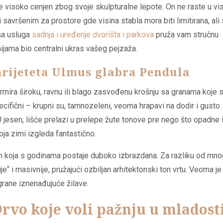
 je visoko cenjen zbog svoje skulpturalne lepote. On ne raste u vi
 savršenim za prostore gde visina stabla mora biti limitirana, ali
aša usluga
sadnja i uređenje dvorišta i parkova
pruža vam stručnu
ijama bio centralni ukras vašeg pejzaža.
varijeteta Ulmus glabra Pendula
rmira široku, ravnu ili blago zasvođenu krošnju sa granama koje 
cifični – krupni su, tamnozeleni, veoma hrapavi na dodir i gusto
 jesen, lišće prelazi u prelepe žute tonove pre nego što opadne 
oja zimi izgleda fantastično.
m koja s godinama postaje duboko izbrazdana. Za razliku od mno
e“ i masivnije, pružajući ozbiljan arhitektonski ton vrtu. Veoma je
grane iznenađujuće žilave.
Drvo koje voli pažnju u mladost