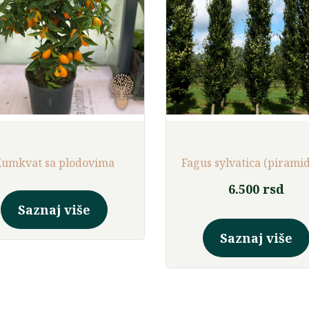
umkvat sa plodovima
⁠Fagus sylvatica (piramid
6.500
rsd
Saznaj više
Saznaj više