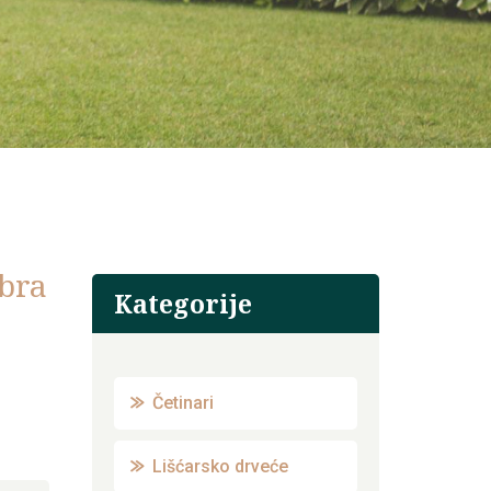
abra
Kategorije
Četinari
Lišćarsko drveće