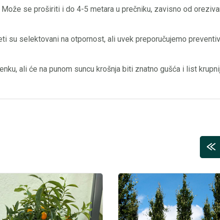
Može se proširiti i do 4-5 metara u prečniku, zavisno od oreziva
eti su selektovani na otpornost, ali uvek preporučujemo preventiv
ku, ali će na punom suncu krošnja biti znatno gušća i list krupnij