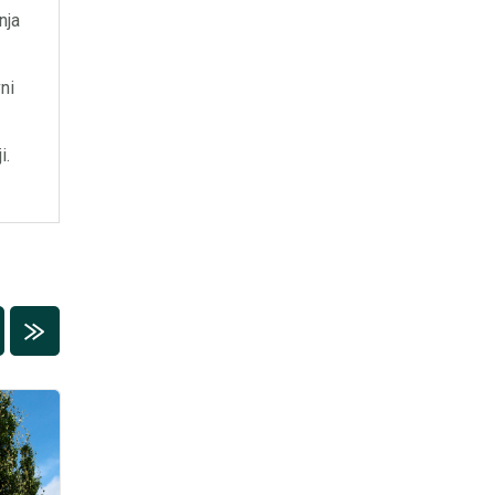
nja
ni
i.