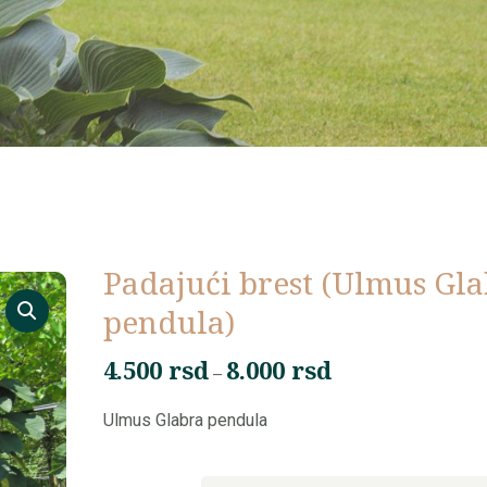
⁠Padajući brest (Ulmus Gl
pendula)
4.500
rsd
8.000
rsd
Raspon
–
cena:
Ulmus Glabra pendula
od
4.500 rsd