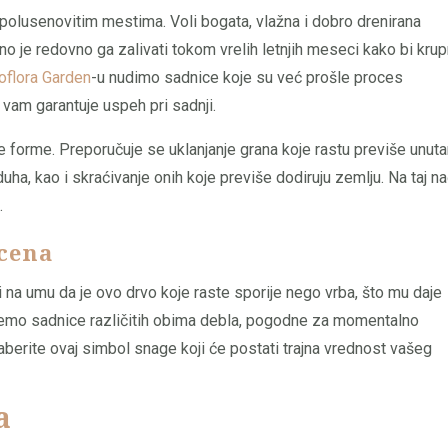
 polusenovitim mestima. Voli bogata, vlažna i dobro drenirana
no je redovno ga zalivati tokom vrelih letnjih meseci kako bi krup
oflora Garden
-u nudimo sadnice koje su već prošle proces
o vam garantuje uspeh pri sadnji.
e forme. Preporučuje se uklanjanje grana koje rastu previše unuta
uha, kao i skraćivanje onih koje previše dodiruju zemlju. Na taj na
.
 cena
ti na umu da je ovo drvo koje raste sporije nego vrba, što mu daje
ajemo sadnice različitih obima debla, pogodne za momentalno
aberite ovaj simbol snage koji će postati trajna vrednost vašeg
a