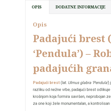
OPIS
DODATNE INFORMACIJE
Opis
Padajući brest
‘Pendula’) – Ro
padajućih gran
Padajući brest
(lat.
Ulmus glabra ‘Pendula’
)
razliku od nežne vrbe, padajući brest odlikuj
krošnjom koja formira savršen, neprobojan zel
za one koji žele monumentalan, a kontrolisan 