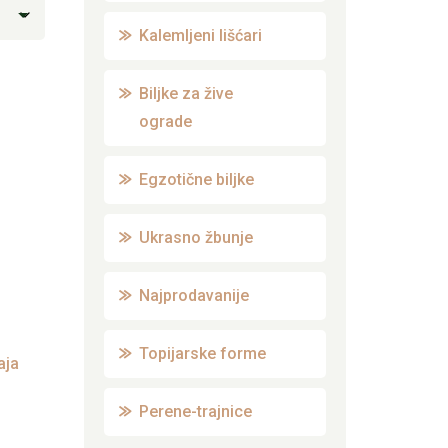
Kalemljeni lišćari
Biljke za žive
ograde
Egzotične biljke
Ukrasno žbunje
Najprodavanije
Topijarske forme
aja
Perene-trajnice