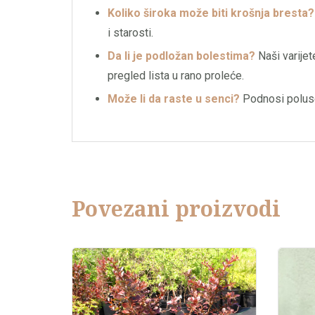
Koliko široka može biti krošnja bresta?
i starosti.
Da li je podložan bolestima?
Naši varijet
pregled lista u rano proleće.
Može li da raste u senci?
Podnosi polusen
Povezani proizvodi