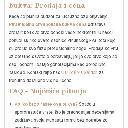
bukva: Prodaja i cena
Kada se planira budžet za luksuzno ozelenjavanje,
Piramidalna crvenolisna bukva cena
odražava
prestiž koji ovo drvo donosi vašoj nekretnini. U našoj
ponudi su školovane sadnice vrhunskog kvaliteta koje
su prošle sve faze profesionalne nege. Prodaja se vrši
uz detaljne savete o održavanju, jer je ovo drvo koje se
sadi jednom i ostaje generacijama kao porodično
nasleđe. Kontaktirajte nas u
Euroflora Garden
za
trenutno dostupne visine i cene.
FAQ – Najčešća pitanja
Koliko brzo raste ova bukva?
Spada u
spororastuće vrste, što je prednost jer decenijama
zadržava svoju stubastu formu bez potrebe za