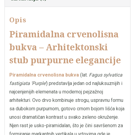
Opis
Piramidalna crvenolisna
bukva – Arhitektonski
stub purpurne elegancije
Piramidalna crvenolisna bukva
(lat.
Fagus sylvatica
fastigiata ‘Purple’
) predstavlja jedan od najluksuznijih i
najcenjenijih elemenata u modernoj pejzažnoj
arhitekturi. Ovo drvo kombinuje strogu, uspravnu formu
sa dubokom purpurnom, gotovo crnom bojom lišća koja
unosi dramatičan kontrast u svako zeleno okruženje.
Njen rast je usko-piramidalan, što je čini savršenom za
formiranje markantnih vertikala u vrtovima gde je