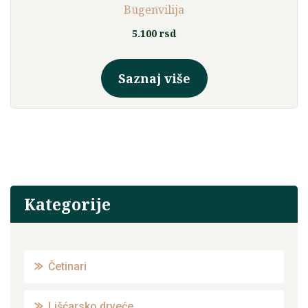
Bugenvilija
5.100
rsd
Saznaj više
Kategorije
Četinari
Lišćarsko drveće