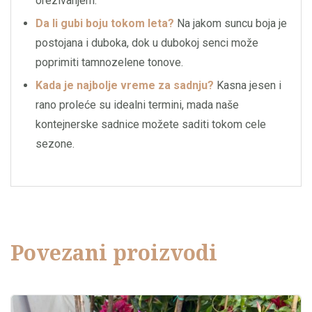
orezivanjem.
Da li gubi boju tokom leta?
Na jakom suncu boja je
postojana i duboka, dok u dubokoj senci može
poprimiti tamnozelene tonove.
Kada je najbolje vreme za sadnju?
Kasna jesen i
rano proleće su idealni termini, mada naše
kontejnerske sadnice možete saditi tokom cele
sezone.
Povezani proizvodi