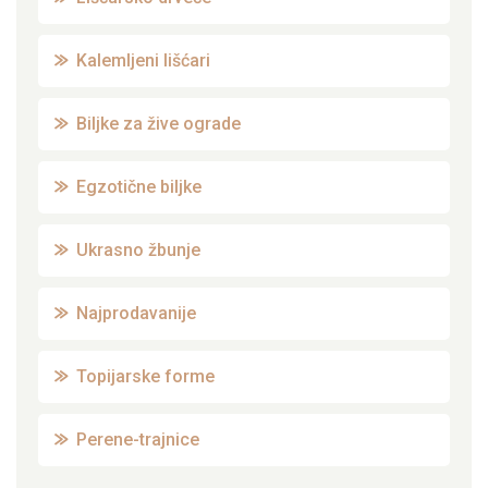
Kalemljeni lišćari
Biljke za žive ograde
Egzotične biljke
Ukrasno žbunje
Najprodavanije
Topijarske forme
Perene-trajnice