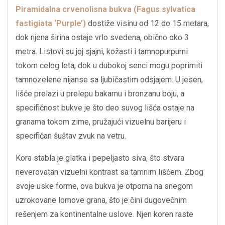
Piramidalna crvenolisna bukva (Fagus sylvatica
fastigiata ‘Purple’)
dostiže visinu od 12 do 15 metara,
dok njena širina ostaje vrlo svedena, obično oko 3
metra. Listovi su joj sjajni, kožasti i tamnopurpurni
tokom celog leta, dok u dubokoj senci mogu poprimiti
tamnozelene nijanse sa ljubičastim odsjajem. U jesen,
lišće prelazi u prelepu bakarnu i bronzanu boju, a
specifičnost bukve je što deo suvog lišća ostaje na
granama tokom zime, pružajući vizuelnu barijeru i
specifičan šuštav zvuk na vetru.
Kora stabla je glatka i pepeljasto siva, što stvara
neverovatan vizuelni kontrast sa tamnim lišćem. Zbog
svoje uske forme, ova bukva je otporna na snegom
uzrokovane lomove grana, što je čini dugovečnim
rešenjem za kontinentalne uslove. Njen koren raste