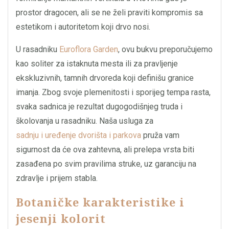
prostor dragocen, ali se ne želi praviti kompromis sa
estetikom i autoritetom koji drvo nosi.
U rasadniku
Euroflora Garden
, ovu bukvu preporučujemo
kao soliter za istaknuta mesta ili za pravljenje
ekskluzivnih, tamnih drvoreda koji definišu granice
imanja. Zbog svoje plemenitosti i sporijeg tempa rasta,
svaka sadnica je rezultat dugogodišnjeg truda i
školovanja u rasadniku. Naša usluga za
sadnju i uređenje dvorišta i parkova
pruža vam
sigurnost da će ova zahtevna, ali prelepa vrsta biti
zasađena po svim pravilima struke, uz garanciju na
zdravlje i prijem stabla.
Botaničke karakteristike i
jesenji kolorit