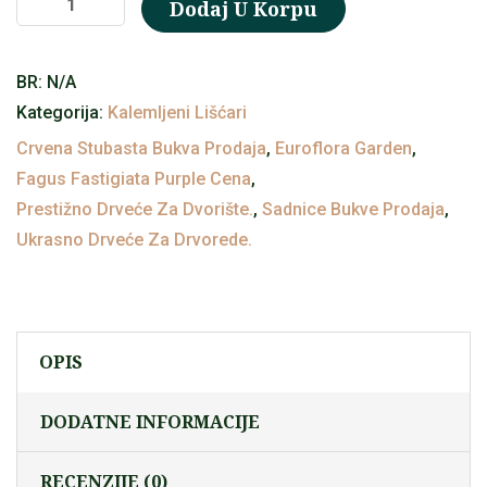
Dodaj U Korpu
crvenolisna
bukva
BR:
N/A
(Fagus
Kategorija:
Kalemljeni Lišćari
sylvatica
Crvena Stubasta Bukva Prodaja
,
Euroflora Garden
,
fastigata
Fagus Fastigiata Purple Cena
,
‘Purple’)
Prestižno Drveće Za Dvorište.
,
Sadnice Bukve Prodaja
,
količina
Ukrasno Drveće Za Drvorede.
OPIS
DODATNE INFORMACIJE
RECENZIJE (0)