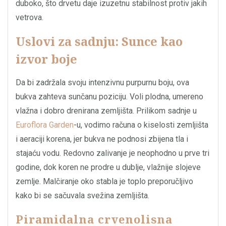
duboko, što drvetu daje izuzetnu stabilnost protiv jakih
vetrova.
Uslovi za sadnju: Sunce kao
izvor boje
Da bi zadržala svoju intenzivnu purpurnu boju, ova
bukva zahteva sunčanu poziciju. Voli plodna, umereno
vlažna i dobro drenirana zemljišta. Prilikom sadnje u
Euroflora Garden
-u, vodimo računa o kiselosti zemljišta
i aeraciji korena, jer bukva ne podnosi zbijena tla i
stajaću vodu. Redovno zalivanje je neophodno u prve tri
godine, dok koren ne prodre u dublje, vlažnije slojeve
zemlje. Malčiranje oko stabla je toplo preporučljivo
kako bi se sačuvala svežina zemljišta.
Piramidalna crvenolisna