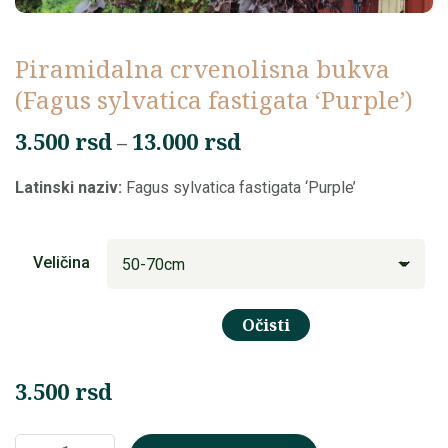
Piramidalna crvenolisna bukva
(Fagus sylvatica fastigata ‘Purple’)
Raspon
3.500
rsd
13.000
rsd
–
cena:
Latinski naziv:
Fagus sylvatica fastigata ‘Purple’
od
3.500 rsd
do
Veličina
13.000 rsd
Očisti
3.500
rsd
Piramidalna