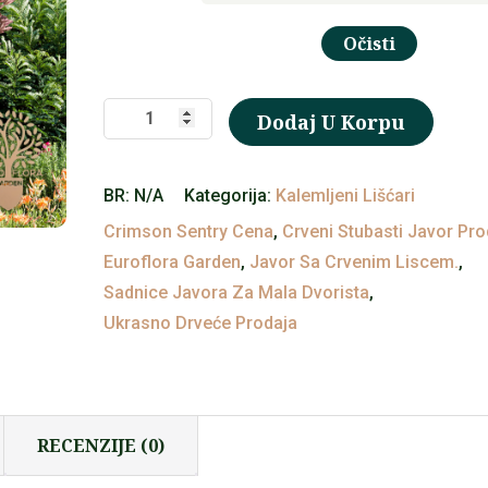
Očisti
⁠Acer
Dodaj U Korpu
(Crimson
Sentry)
BR:
N/A
Kategorija:
Kalemljeni Lišćari
količina
Crimson Sentry Cena
,
Crveni Stubasti Javor Pro
Euroflora Garden
,
Javor Sa Crvenim Liscem.
,
Sadnice Javora Za Mala Dvorista
,
Ukrasno Drveće Prodaja
RECENZIJE (0)