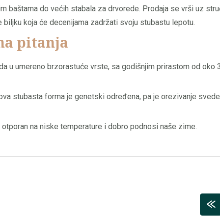
nim baštama do većih stabala za drvorede. Prodaja se vrši uz str
te biljku koja će decenijama zadržati svoju stubastu lepotu.
na pitanja
a u umereno brzorastuće vrste, sa godišnjim prirastom od oko 
gova stubasta forma je genetski određena, pa je orezivanje sved
e otporan na niske temperature i dobro podnosi naše zime.