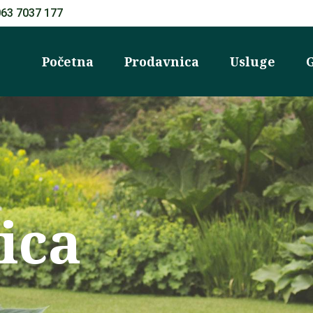
063 7037 177
Početna
Prodavnica
Usluge
G
ica