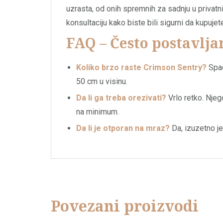
uzrasta, od onih spremnih za sadnju u privat
konsultaciju kako biste bili sigurni da kupuje
FAQ – Često postavlja
Koliko brzo raste Crimson Sentry?
Spad
50 cm u visinu.
Da li ga treba orezivati?
Vrlo retko. Nje
na minimum.
Da li je otporan na mraz?
Da, izuzetno j
Povezani proizvodi