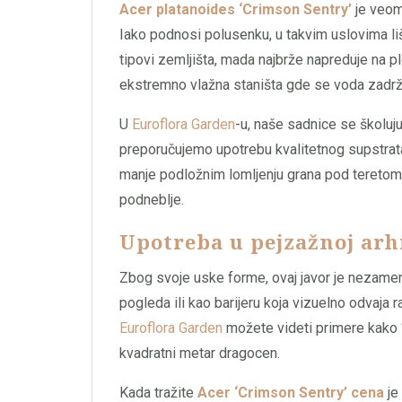
Acer platanoides ‘Crimson Sentry’
je veoma
Iako podnosi polusenku, u takvim uslovima l
tipovi zemljišta, mada najbrže napreduje na pl
ekstremno vlažna staništa gde se voda zadrž
U
Euroflora Garden
-u, naše sadnice se školuju
preporučujemo upotrebu kvalitetnog supstrata
manje podložnim lomljenju grana pod teretom 
podneblje.
Upotreba u pejzažnoj arh
Zbog svoje uske forme, ovaj javor je nezamenl
pogleda ili kao barijeru koja vizuelno odvaja 
Euroflora Garden
možete videti primere kako 
kvadratni metar dragocen.
Kada tražite
Acer ‘Crimson Sentry’ cena
je