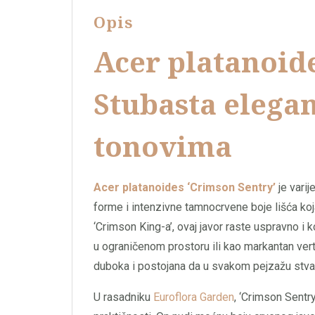
Opis
Acer platanoide
Stubasta elega
tonovima
Acer platanoides ‘Crimson Sentry’
je varij
forme i intenzivne tamnocrvene boje lišća koja
‘Crimson King-a’, ovaj javor raste uspravno i
u ograničenom prostoru ili kao markantan verti
duboka i postojana da u svakom pejzažu stvara
U rasadniku
Euroflora Garden
, ‘Crimson Sentry