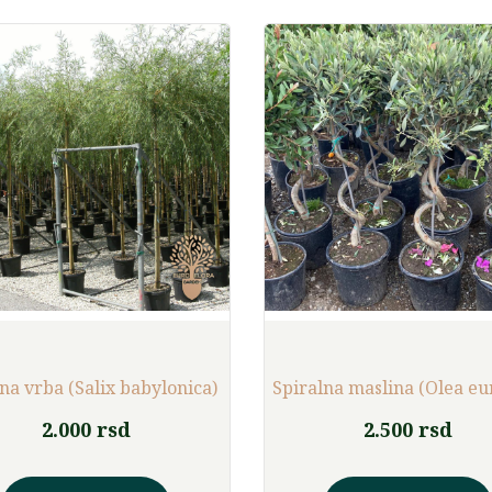
na vrba (Salix babylonica)
Spiralna maslina (Olea eu
2.000
rsd
2.500
rsd
Ovaj