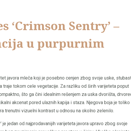
s ‘Crimson Sentry’ –
ncija u purpurnim
etet javora mleča koji je posebno cenjen zbog svoje uske, stubas
 traje tokom cele vegetacije. Za razliku od širih varijeteta poput
 kompaktno, što ga čini idealnim rešenjem za uska dvorišta, drvor
kalni akcenat pored ulaznih kapija i staza. Njegova boja je toliko
 trenutni vizuelni kontrast u odnosu na okolno zelenilo.
’ je jedan od najprodavanijih varijeteta javora upravo zbog svoje