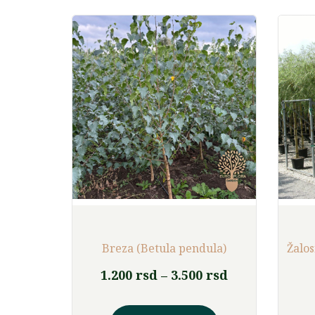
šljiva
Breza (Betula pendula)
Žalos
Raspon
Raspon
rsd
1.200
rsd
–
3.500
rsd
cena:
cena:
Ovaj
Ovaj