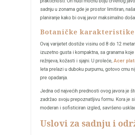
praktičnosti. On nudi moćnu boju crvenog javo
sadnju u zonama gde je prostor limitiran, naš
planiranje kako bi ovaj javor maksimalno doša
Botaničke karakteristike
Ovaj varijetet dostiže visinu od 8 do 12 metara
izuzetno gusta i kompaktna, sa granama koje 
režnjeva, kožasti i sjajni. U proleće,
Acer plat
leta prelazi u duboku purpurnu, gotovo crnu n
pre opadanja.
Jedna od najvećih prednosti ovog javora je što 
zadržao svoju prepoznatljivu formu. Kora je si
moderan i sofisticiran izgled, savršeno uskla
Uslovi za sadnju i od