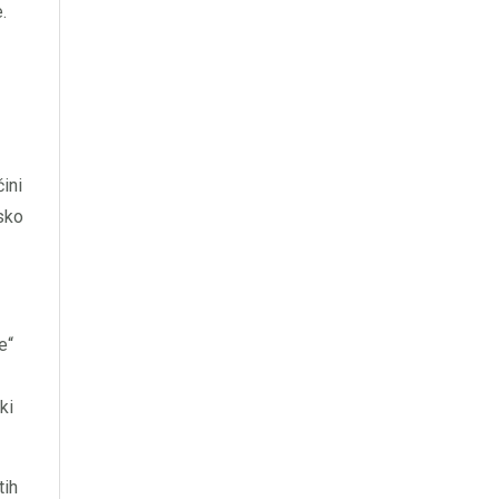
.
ini
sko
e“
ki
tih