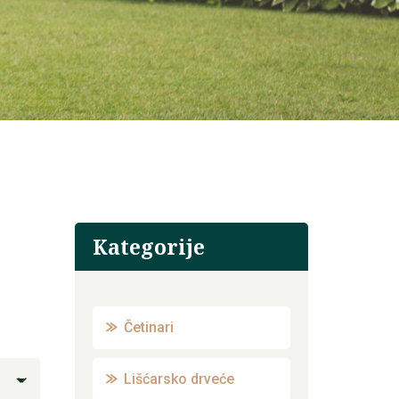
Kategorije
Četinari
Lišćarsko drveće