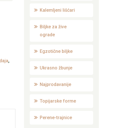
Kalemljeni lišćari
Biljke za žive
ograde
Egzotične biljke
daja
,
Ukrasno žbunje
Najprodavanije
Topijarske forme
Perene-trajnice