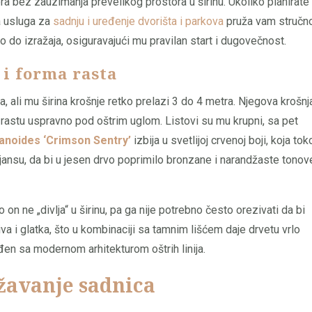
ra bez zauzimanja prevelikog prostora u širinu. Ukoliko planirate
a usluga za
sadnju i uređenje dvorišta i parkova
pruža vam stručn
o do izražaja, osiguravajući mu pravilan start i dugovečnost.
 i forma rasta
, ali mu širina krošnje retko prelazi 3 do 4 metra. Njegova krošnja
rastu uspravno pod oštrim uglom. Listovi su mu krupni, sa pet
anoides ‘Crimson Sentry’
izbija u svetlijoj crvenoj boji, koja to
ijansu, da bi u jesen drvo poprimilo bronzane i narandžaste tonov
on ne „divlja“ u širinu, pa ga nije potrebno često orezivati da bi
va i glatka, što u kombinaciji sa tamnim lišćem daje drvetu vrlo
đen sa modernom arhitekturom oštrih linija.
ržavanje sadnica