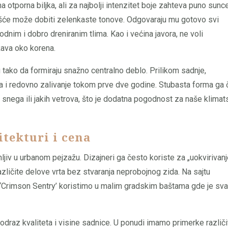
 otporna biljka, ali za najbolji intenzitet boje zahteva puno sunce
išće može dobiti zelenkaste tonove. Odgovaraju mu gotovo svi
odnim i dobro dreniranim tlima. Kao i većina javora, ne voli
ava oko korena.
 tako da formiraju snažno centralno deblo. Prilikom sadnje,
 i redovno zalivanje tokom prve dve godine. Stubasta forma ga č
snega ili jakih vetrova, što je dodatna pogodnost za naše klimat
itekturi i cena
jiv u urbanom pejzažu. Dizajneri ga često koriste za „uokvirivanj
različite delove vrta bez stvaranja neprobojnog zida. Na sajtu
‘Crimson Sentry’ koristimo u malim gradskim baštama gde je sva
 odraz kvaliteta i visine sadnice. U ponudi imamo primerke različi