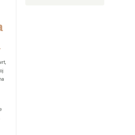
a
a
vrt,
oj
ma
e
,