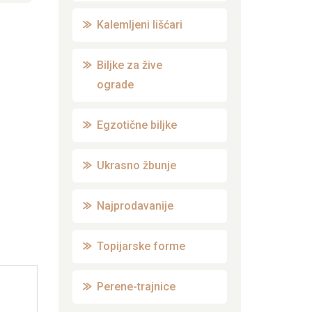
Kalemljeni lišćari
Biljke za žive
ograde
Egzotične biljke
Ukrasno žbunje
Najprodavanije
Topijarske forme
Perene-trajnice