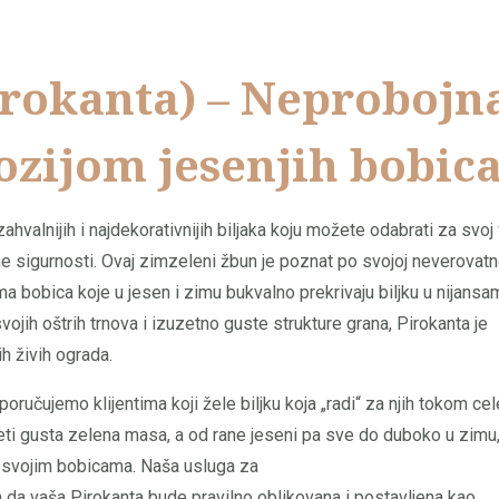
irokanta) – Neprobojn
lozijom jesenjih bobic
zahvalnijih i najdekorativnijih biljaka koju možete odabrati za svoj 
ne sigurnosti. Ovaj zimzeleni žbun je poznat po svojoj neverovatn
a bobica koje u jesen i zimu bukvalno prekrivaju biljku u nijansa
vojih oštrih trnova i izuzetno guste strukture grana, Pirokanta je
ih živih ograda.
poručujemo klijentima koji žele biljku koja „radi“ za njih tokom cel
 leti gusta zelena masa, a od rane jeseni pa sve do duboko u zimu
ći svojim bobicama. Naša usluga za
 da vaša Pirokanta bude pravilno oblikovana i postavljena kao