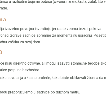
nice u različitim bojama bobica (crvena, narandžasta, žuta), što 
rade.
ena
lja izuzetno povoljnu investiciju jer raste veoma brzo i pokriva
pronaći zdrave sadnice spremne za momentalnu ugradnju. Poseti
rodnu zaštitu za svoj dom.
a
ce nisu direktno otrovne, ali mogu izazvati stomačne tegobe ak
a ptice potpuno bezbedne.
nakon cvetanja u kasno proleće, kako biste oblikovali žbun, a da 
radu preporučujemo 3 sadnice po dužnom metru.