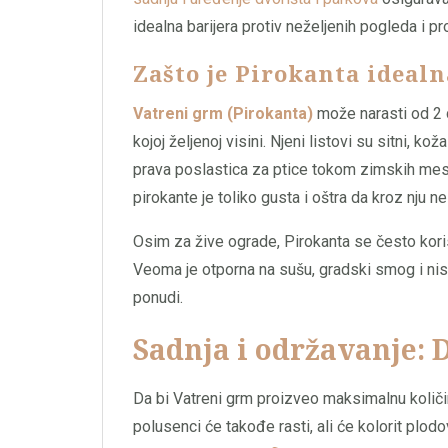
idealna barijera protiv neželjenih pogleda i pr
Zašto je Pirokanta ideal
Vatreni grm (Pirokanta)
može narasti od 2 d
kojoj željenoj visini. Njeni listovi su sitni, 
prava poslastica za ptice tokom zimskih mese
pirokante je toliko gusta i oštra da kroz nju ne 
Osim za žive ograde, Pirokanta se često koris
Veoma je otporna na sušu, gradski smog i niske
ponudi.
Sadnja i održavanje: 
Da bi Vatreni grm proizveo maksimalnu količ
polusenci će takođe rasti, ali će kolorit plodova