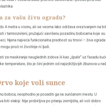
olaznika.
na za vašu živu ogradu?
o 4 metra u visinu, ali se veoma lako održava orezivanjem na bi
kožasti i tamnozeleni, pružajući savršenu pozadinu bobicama koje su
ci. Njena najveća funkcionalna prednost su trnovi – živa ograda
mogu proći ni životinje ni ljudi.
ti za maskiranje neuglednih zidova ili kao „špalir“ uz fasadu kuć
 temperature, što je čini jednim od najizdržljivijih žbunova u naš
Drvo koje voli sunce
inu bobica, neophodno je posaditi ga na sunčanom mestu. U
 biti slabiji. Nije probirljiva po pitanju zemljišta, ali voli dobro