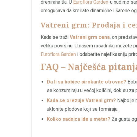
drenirana tla. U
Euroflora Garden
-u nudimo sad
omogućava da kreirate dinamične i šarene og
Vatreni grm: Prodaja i c
Kada se traži
Vatreni grm cena
, on predstav
veliku površinu. U našem rasadniku možete 
Euroflora Garden
i odaberite najefikasniju pri
FAQ – Najčešća pitanj
Da li su bobice pirokante otrovne?
Bobi
se konzumiraju u većoj količini, dok su z
Kada se orezuje Vatreni grm?
Najbolje 
uklonite plodove koji se formiraju.
Koliko sadnica ide u metar?
Za gustu og