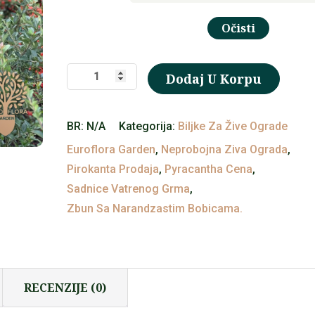
Očisti
Vatreni
Dodaj U Korpu
grm
(⁠Pirokanta)
BR:
N/A
Kategorija:
Biljke Za Žive Ograde
količina
Euroflora Garden
,
Neprobojna Ziva Ograda
,
Pirokanta Prodaja
,
Pyracantha Cena
,
Sadnice Vatrenog Grma
,
Zbun Sa Narandzastim Bobicama.
RECENZIJE (0)