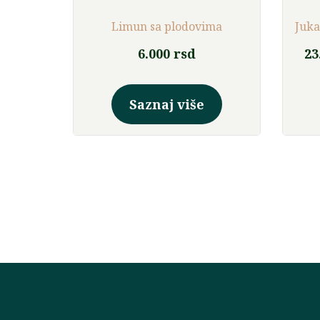
mn Blaze’
Limun sa plodovima
Juka
6.000
rsd
23
Ovaj
proizvod
Saznaj više
ima
više
varijanti.
Opcije
mogu
biti
izabrane
na
stranici
proizvoda.