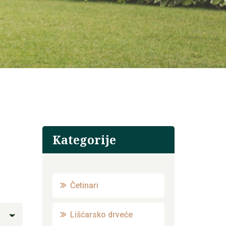
Kategorije
Četinari
Lišćarsko drveće