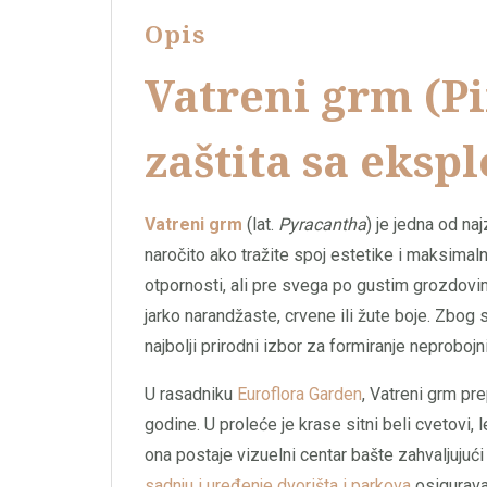
Opis
Vatreni grm (P
zaštita sa eksp
Vatreni grm
(lat.
Pyracantha
) je jedna od naj
naročito ako tražite spoj estetike i maksimal
otpornosti, ali pre svega po gustim grozdovim
jarko narandžaste, crvene ili žute boje. Zbog s
najbolji prirodni izbor za formiranje neprobojn
U rasadniku
Euroflora Garden
, Vatreni grm pre
godine. U proleće je krase sitni beli cvetovi,
ona postaje vizuelni centar bašte zahvaljuju
sadnju i uređenje dvorišta i parkova
osigurava