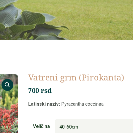
Vatreni grm (⁠Pirokanta)
700
rsd
Latinski naziv:
Pyracantha coccinea
Veličina