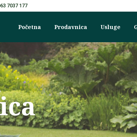
063 7037 177
Početna
Prodavnica
Usluge
G
ica