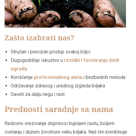
Zašto izabrati nas?
Stručan i precizan pristup svakoj biljci
Dugogodišnje iskustvo u
rezidbi i formiranju živih
ograda
Korišćenje
profesionalnog alata
i bezbednih metoda
Održavanje zdravog i urednog izgleda biljaka
Saveti za dalju negu i rast
Prednosti saradnje sa nama
Redovno orezivanje doprinosi bujnijem rastu, boljem
cvetanju i dužem životnom veku biljaka. Naš tim kombinuje