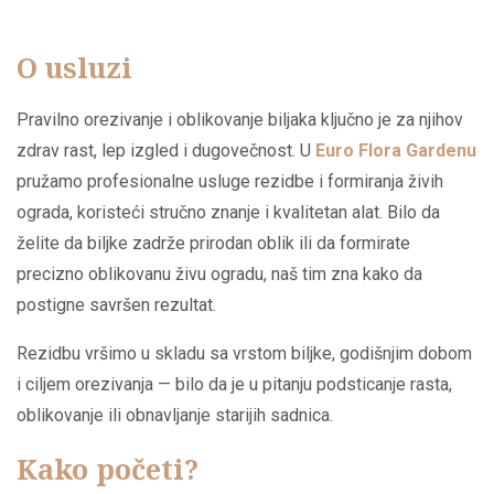
O usluzi
Pravilno orezivanje i oblikovanje biljaka ključno je za njihov
zdrav rast, lep izgled i dugovečnost. U
Euro Flora Gardenu
pružamo profesionalne usluge rezidbe i formiranja živih
ograda, koristeći stručno znanje i kvalitetan alat. Bilo da
želite da biljke zadrže prirodan oblik ili da formirate
precizno oblikovanu živu ogradu, naš tim zna kako da
postigne savršen rezultat.
Rezidbu vršimo u skladu sa vrstom biljke, godišnjim dobom
i ciljem orezivanja — bilo da je u pitanju podsticanje rasta,
oblikovanje ili obnavljanje starijih sadnica.
Kako početi?