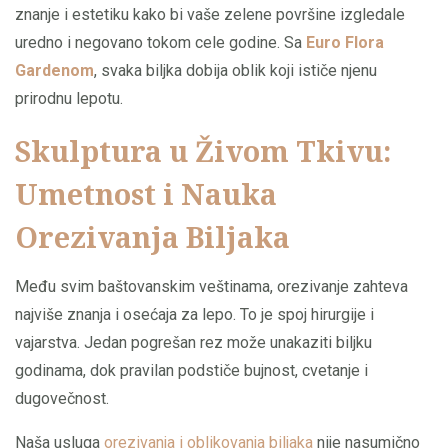
znanje i estetiku kako bi vaše zelene površine izgledale
uredno i negovano tokom cele godine. Sa
Euro Flora
Gardenom
, svaka biljka dobija oblik koji ističe njenu
prirodnu lepotu.
Skulptura u Živom Tkivu:
Umetnost i Nauka
Orezivanja Biljaka
Među svim baštovanskim veštinama, orezivanje zahteva
najviše znanja i osećaja za lepo. To je spoj hirurgije i
vajarstva. Jedan pogrešan rez može unakaziti biljku
godinama, dok pravilan podstiče bujnost, cvetanje i
dugovečnost.
Naša usluga
orezivanja i oblikovanja biljaka
nije nasumično