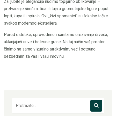
Za ljubitelje elegancije nudimo topijarno oblikovanje –
pretvaranje šimšira, tisa ili tuja u geometrijske figure poput
lopti, kupa ili spirala. Ovi „živi spomenici“ su fokalne tačke
svakog modernog eksterijera.
Pored estetike, sprovodimo i sanitarno orezivanje drveća,
uklanjajući suve i bolesne grane. Na taj način vaš prostor
činimo ne samo vizuelno atraktivnim, već i potpuno
bezbednim za vas i vašu imovinu.
Pretraga: