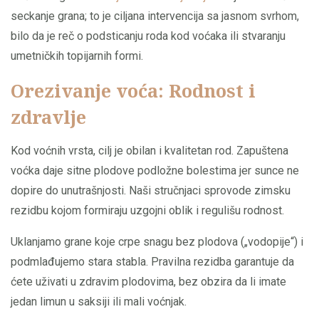
seckanje grana; to je ciljana intervencija sa jasnom svrhom,
bilo da je reč o podsticanju roda kod voćaka ili stvaranju
umetničkih topijarnih formi.
Orezivanje voća: Rodnost i
zdravlje
Kod voćnih vrsta, cilj je obilan i kvalitetan rod. Zapuštena
voćka daje sitne plodove podložne bolestima jer sunce ne
dopire do unutrašnjosti. Naši stručnjaci sprovode zimsku
rezidbu kojom formiraju uzgojni oblik i regulišu rodnost.
Uklanjamo grane koje crpe snagu bez plodova („vodopije“) i
podmlađujemo stara stabla. Pravilna rezidba garantuje da
ćete uživati u zdravim plodovima, bez obzira da li imate
jedan limun u saksiji ili mali voćnjak.