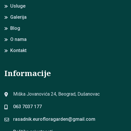
Usluge
Galerija
Blog
O nama
Kontakt
Informacije
Miška Jovanovića 24, Beograd, Dušanovac
063 7037 177
rasadnik.eurofloragarden@
gmail.com