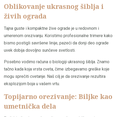
Oblikovanje ukrasnog šiblja i
živih ograda
Tajna guste i kompaktne žive ograde je u redovnom i
umerenom orezivanju. Koristimo profesionalne trimere kako
bismo postigli savršene linije, pazeći da donji deo ograde
uvek dobija dovoljno sunčeve svetlosti.
Posebno vodimo računa o biologiji ukrasnog šiblja. Znamo
tačno kada koja vrsta cveta, čime izbegavamo greške koje
mogu sprečiti cvetanje. Naš cilj je da orezivanje rezultira
eksplozijom boja u vašem vrtu.
Topijarno orezivanje: Biljke kao
umetnička dela