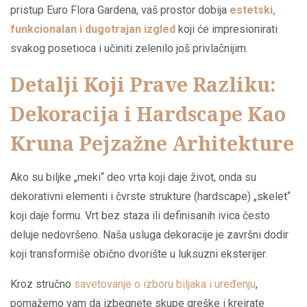
pristup Euro Flora Gardena, vaš prostor dobija
estetski,
funkcionalan i dugotrajan izgled
koji će impresionirati
svakog posetioca i učiniti zelenilo još privlačnijim.
Detalji Koji Prave Razliku:
Dekoracija i Hardscape Kao
Kruna Pejzažne Arhitekture
Ako su biljke „meki“ deo vrta koji daje život, onda su
dekorativni elementi i čvrste strukture (hardscape) „skelet“
koji daje formu. Vrt bez staza ili definisanih ivica često
deluje nedovršeno. Naša usluga dekoracije je završni dodir
koji transformiše obično dvorište u luksuzni eksterijer.
Kroz stručno
savetovanje o izboru biljaka i uređenju
,
pomažemo vam da izbegnete skupe greške i kreirate