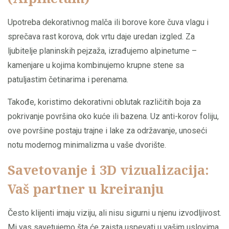
Upotreba dekorativnog malča ili borove kore čuva vlagu i
sprečava rast korova, dok vrtu daje uredan izgled. Za
ljubitelje planinskih pejzaža, izrađujemo alpinetume –
kamenjare u kojima kombinujemo krupne stene sa
patuljastim četinarima i perenama.
Takođe, koristimo dekorativni oblutak različitih boja za
pokrivanje površina oko kuće ili bazena. Uz anti-korov foliju,
ove površine postaju trajne i lake za održavanje, unoseći
notu modernog minimalizma u vaše dvorište.
Savetovanje i 3D vizualizacija:
Vaš partner u kreiranju
Često klijenti imaju viziju, ali nisu sigurni u njenu izvodljivost.
Mi vas savetujemo šta će zaista uspevati u vašim uslovima