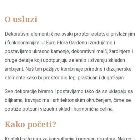
O usluzi
Dekorativni elementi čine svaki prostor estetski privlačnijim
i funkcionalnijim. U Euro Flora Gardenu izrađujemo i
postavljamo ukrasno kamenje, dekorativni malč, žardinjere i
druge detalje koji upotpunjuju zelenilo i stvaraju skladan
ambijent. Naš tim pažljivo kombinuje prirodne i dizajnerske
elemente kako bi prostor bio lep, praktičan i dugotrajan.
Sve dekoracije biramo i postavljamo tako da se uklapaju sa
biljkama, travnjacima i arhitektonskim okruženjem, čime se
postiže potpuni vizuelni sklad i harmonična celina.
Kako početi?
Kontaktirajte nas za konsultaciju i procenu prostora. Nakon