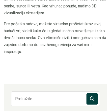
senke, sunca ili vetra. Kao vrhunac ponude, nudimo 3D
vizualizaciju eksterijera.
Pre početka radova, možete virtuelno prošetati kroz svoj
budući vrt, videti kako će izgledati noćno osvetljenje i kako
drveće baca senku. Ovo eliminiše rizik i omogućava nam da
zajedno dođemo do savršenog rešenja za vaš mir i
inspiraciju.
Pretraga: