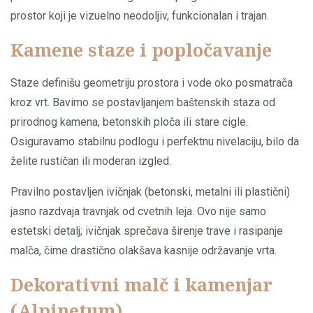
prostor koji je vizuelno neodoljiv, funkcionalan i trajan.
Kamene staze i popločavanje
Staze definišu geometriju prostora i vode oko posmatrača
kroz vrt. Bavimo se postavljanjem baštenskih staza od
prirodnog kamena, betonskih ploča ili stare cigle.
Osiguravamo stabilnu podlogu i perfektnu nivelaciju, bilo da
želite rustičan ili moderan izgled.
Pravilno postavljen ivičnjak (betonski, metalni ili plastični)
jasno razdvaja travnjak od cvetnih leja. Ovo nije samo
estetski detalj; ivičnjak sprečava širenje trave i rasipanje
malča, čime drastično olakšava kasnije održavanje vrta.
Dekorativni malč i kamenjar
(Alpinetum)