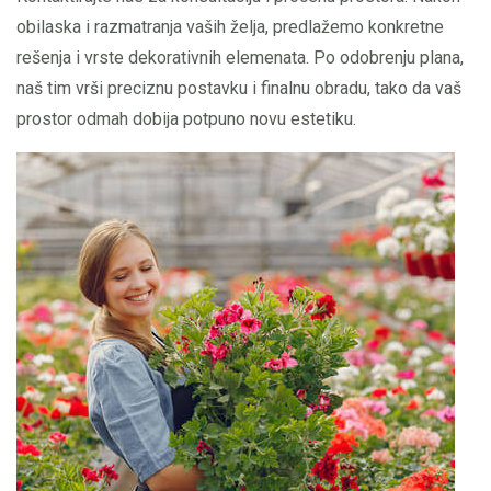
obilaska i razmatranja vaših želja, predlažemo konkretne
rešenja i vrste dekorativnih elemenata. Po odobrenju plana,
naš tim vrši preciznu postavku i finalnu obradu, tako da vaš
prostor odmah dobija potpuno novu estetiku.