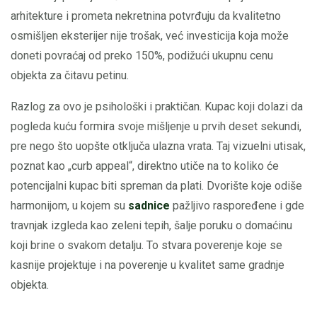
arhitekture i prometa nekretnina potvrđuju da kvalitetno
osmišljen eksterijer nije trošak, već investicija koja može
doneti povraćaj od preko 150%, podižući ukupnu cenu
objekta za čitavu petinu.
Razlog za ovo je psihološki i praktičan. Kupac koji dolazi da
pogleda kuću formira svoje mišljenje u prvih deset sekundi,
pre nego što uopšte otključa ulazna vrata. Taj vizuelni utisak,
poznat kao „curb appeal“, direktno utiče na to koliko će
potencijalni kupac biti spreman da plati. Dvorište koje odiše
harmonijom, u kojem su
sadnice
pažljivo raspoređene i gde
travnjak izgleda kao zeleni tepih, šalje poruku o domaćinu
koji brine o svakom detalju. To stvara poverenje koje se
kasnije projektuje i na poverenje u kvalitet same gradnje
objekta.