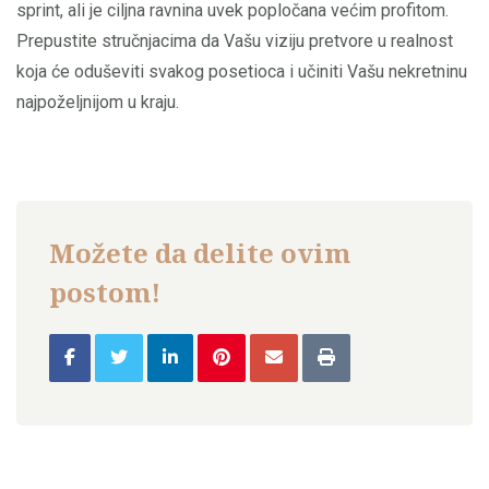
sprint, ali je ciljna ravnina uvek popločana većim profitom.
Prepustite stručnjacima da Vašu viziju pretvore u realnost
koja će oduševiti svakog posetioca i učiniti Vašu nekretninu
najpoželjnijom u kraju.
Možete da delite ovim
postom!