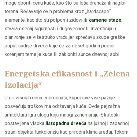
mogu oboriti cenu kuće, kao što su loša drenaža ili nagibi
terena. Rešavanje ovih problema kroz „hardscape“
elemente, kao što su potporni zidovi ili
kamene staze
,
stvara osećaj sigurnosti i dugovečnosti. Investicija u
planiranje se višestruko vraća jer sprečava skupe greške
poput sadnje drveća koje će za deset godina podići
korenjem temelje kuće ili zakloniti sunce dnevnoj sobi.
Energetska efikasnost i „Zelena
izolacija“
U eri visokih cena energenata, kupci sve više pažnje
posvećuju troškovima održavanja kuće. Ovde pejzažna
arhitektura igra ulogu koju mnogi zanemaruju. Strateški
postavljena visoka
listopadna drveća
na južnoj i zapadnoj
strani objekta funkcionišu kao prirodni klima uređaj. Tokom