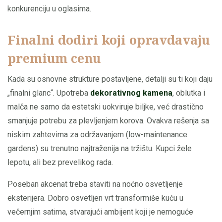
konkurenciju u oglasima.
Finalni dodiri koji opravdavaju
premium cenu
Kada su osnovne strukture postavljene, detalji su ti koji daju
„finalni glanc“. Upotreba
dekorativnog kamena
, oblutka i
malča ne samo da estetski uokviruje biljke, već drastično
smanjuje potrebu za plevljenjem korova. Ovakva rešenja sa
niskim zahtevima za održavanjem (low-maintenance
gardens) su trenutno najtraženija na tržištu. Kupci žele
lepotu, ali bez prevelikog rada.
Poseban akcenat treba staviti na noćno osvetljenje
eksterijera. Dobro osvetljen vrt transformiše kuću u
večernjim satima, stvarajući ambijent koji je nemoguće