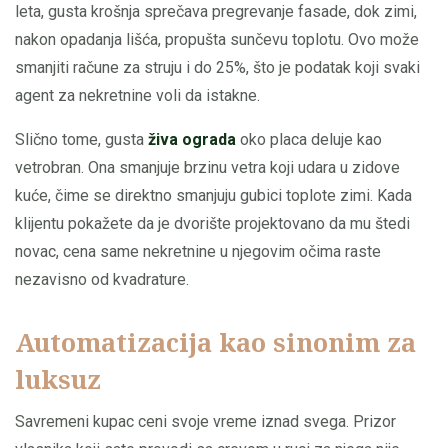
leta, gusta krošnja sprečava pregrevanje fasade, dok zimi,
nakon opadanja lišća, propušta sunčevu toplotu. Ovo može
smanjiti račune za struju i do 25%, što je podatak koji svaki
agent za nekretnine voli da istakne.
Slično tome, gusta
živa ograda
oko placa deluje kao
vetrobran. Ona smanjuje brzinu vetra koji udara u zidove
kuće, čime se direktno smanjuju gubici toplote zimi. Kada
klijentu pokažete da je dvorište projektovano da mu štedi
novac, cena same nekretnine u njegovim očima raste
nezavisno od kvadrature.
Automatizacija kao sinonim za
luksuz
Savremeni kupac ceni svoje vreme iznad svega. Prizor