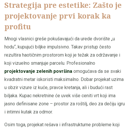
Strategija pre estetike: Zašto je
projektovanje prvi korak ka
profitu
Mnogi vlasnici greše pokušavajući da urede dvorište „u
hodu“, kupujući biljke impulsivno. Takav pristup često
rezultira haotičnim prostorom koji je težak za održavanje i
koji vizuelno smanjuje parcelu. Profesionalno
projektovanje zelenih površina
omogućava da se svaki
kvadratni metar iskoristi maksimalno. Dobar projekat uzima
u obzir vizure iz kuće, pravce kretanja, ali i budući rast
biljaka. Kupac nekretnine će uvek više ceniti vrt koji ima
jasno definisane zone – prostor za roštilj, deo za dečiju igru
i intimni kutak za odmor.
Osim toga, projekat rešava i infrastrukturne probleme koji