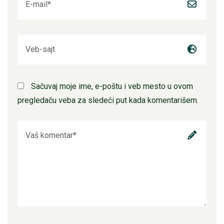
Sačuvaj moje ime, e-poštu i veb mesto u ovom
pregledaču veba za sledeći put kada komentarišem.