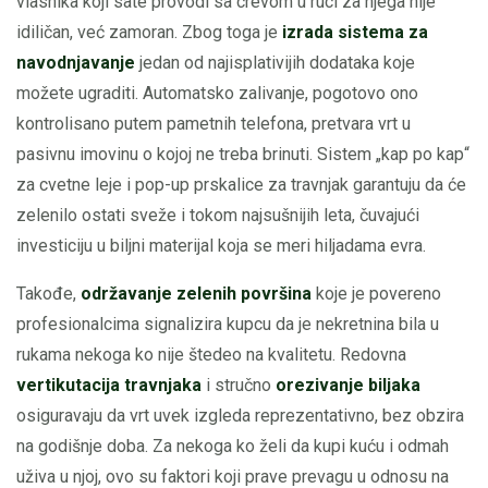
vlasnika koji sate provodi sa crevom u ruci za njega nije
idiličan, već zamoran. Zbog toga je
izrada sistema za
navodnjavanje
jedan od najisplativijih dodataka koje
možete ugraditi. Automatsko zalivanje, pogotovo ono
kontrolisano putem pametnih telefona, pretvara vrt u
pasivnu imovinu o kojoj ne treba brinuti. Sistem „kap po kap“
za cvetne leje i pop-up prskalice za travnjak garantuju da će
zelenilo ostati sveže i tokom najsušnijih leta, čuvajući
investiciju u biljni materijal koja se meri hiljadama evra.
Takođe,
održavanje zelenih površina
koje je povereno
profesionalcima signalizira kupcu da je nekretnina bila u
rukama nekoga ko nije štedeo na kvalitetu. Redovna
vertikutacija travnjaka
i stručno
orezivanje biljaka
osiguravaju da vrt uvek izgleda reprezentativno, bez obzira
na godišnje doba. Za nekoga ko želi da kupi kuću i odmah
uživa u njoj, ovo su faktori koji prave prevagu u odnosu na