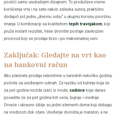
postići samo unutrašnjim dizajnom. To produžava vreme
korišćenja vrta i na sate nakon zalaska sunca, praktično
dodajući još jednu „dnevnu sobu“ u ukupnu korisnu površinu
imanja. U kombinaciji sa kvalitetnim
tepih travnjakom
, koji
pruža instant rezultat, Vaše dvorište postaje zaokružen
proizvod koji se prodaje brzo i po maksimalnoj ceni.
Zaključak: Gledajte na vrt kao
na bankovni račun
Ako planirate prodaju nekretnine u narednih nekoliko godina,
počnite sa uređenjem odmah. Za razliku od kuhinje koja će
za pet godina možda izaći iz mode,
sadnice
koje danas
posadite će za pet godina biti veće, bujnije i vrednije.
Drveće i ukrasno šiblje su jedini elementi doma koji dobijaju
na vrednosti dok stare. Uređenje dvorišta je maraton, a ne