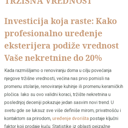
TRŽIŠNA VREDNOST
Investicija koja raste: Kako
profesionalno uređenje
eksterijera podiže vrednost
Vaše nekretnine do 20%
Kada razmišljamo o renoviranju doma u cilju povećanja
njegove tržišne vrednosti, većina nas prvo pomisli na
promenu stolarije, renoviranje kuhinje ili promenu keramičkih
pločica. Iako su ovo validni koraci, tržište nekretnina u
poslednjoj deceniji pokazuje jedan sasvim novi trend. U
svetu gde se luksuz sve više definiše mirom, privatnošću i
kontaktom sa prirodom,
uređenje dvorišta
postaje ključni
faktor koji prodaje kuću. Statistike iz oblasti pejzažne